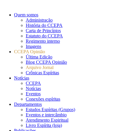
Quem somos
Administração
História do CCEPA
Carta de Princípios
Estatuto do CCEPA
Regimento interno
Imagens
CCEPA Opinião
Última Edição
Blog CCEPA Opinião
Arquivo Jornal
Crônicas Espíritas
Notícias
CCEPA
Notícias
Eventos
Conexões espíritas
Departamentos
Estudos Espíritas (Grupos)
Eventos e intercâmbio
Atendimento Espiritual
Livro Espírita (loja)
Publicações