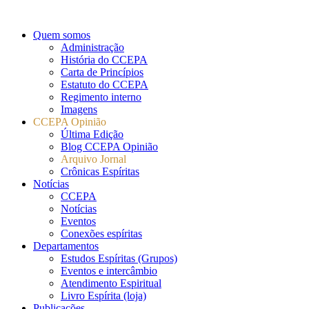
Quem somos
Administração
História do CCEPA
Carta de Princípios
Estatuto do CCEPA
Regimento interno
Imagens
CCEPA Opinião
Última Edição
Blog CCEPA Opinião
Arquivo Jornal
Crônicas Espíritas
Notícias
CCEPA
Notícias
Eventos
Conexões espíritas
Departamentos
Estudos Espíritas (Grupos)
Eventos e intercâmbio
Atendimento Espiritual
Livro Espírita (loja)
Publicações