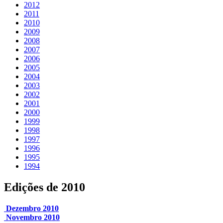
2012
2011
2010
2009
2008
2007
2006
2005
2004
2003
2002
2001
2000
1999
1998
1997
1996
1995
1994
Edições de 2010
Dezembro 2010
Novembro 2010