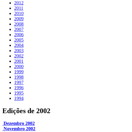
2012
2011
2010
2009
2008
2007
2006
2005
2004
2003
2002
2001
2000
1999
1998
1997
1996
1995
1994
Edições de 2002
Dezembro 2002
Novembro 2002