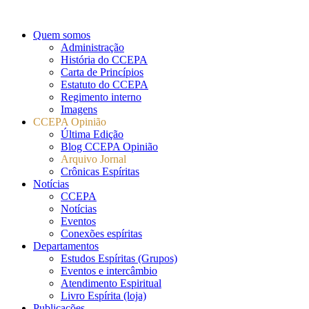
Quem somos
Administração
História do CCEPA
Carta de Princípios
Estatuto do CCEPA
Regimento interno
Imagens
CCEPA Opinião
Última Edição
Blog CCEPA Opinião
Arquivo Jornal
Crônicas Espíritas
Notícias
CCEPA
Notícias
Eventos
Conexões espíritas
Departamentos
Estudos Espíritas (Grupos)
Eventos e intercâmbio
Atendimento Espiritual
Livro Espírita (loja)
Publicações