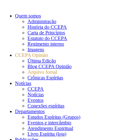
Quem somos
Administração
História do CCEPA
Carta de Princípios
Estatuto do CCEPA
Regimento interno
Imagens
CCEPA Opinião
Última Edição
Blog CCEPA Opinião
Arquivo Jornal
Crônicas Espíritas
Notícias
CCEPA
Notícias
Eventos
Conexões espíritas
Departamentos
Estudos Espíritas (Grupos)
Eventos e intercâmbio
Atendimento Espiritual
Livro Espírita (loja)
Publicações