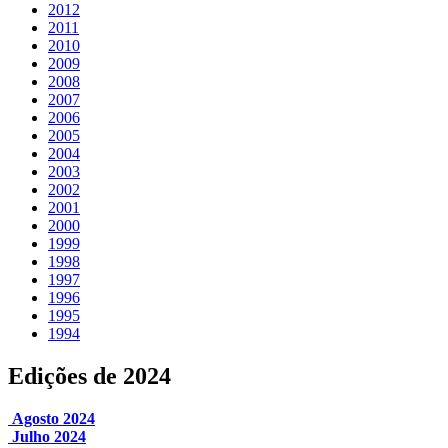
2012
2011
2010
2009
2008
2007
2006
2005
2004
2003
2002
2001
2000
1999
1998
1997
1996
1995
1994
Edições de 2024
Agosto 2024
Julho 2024