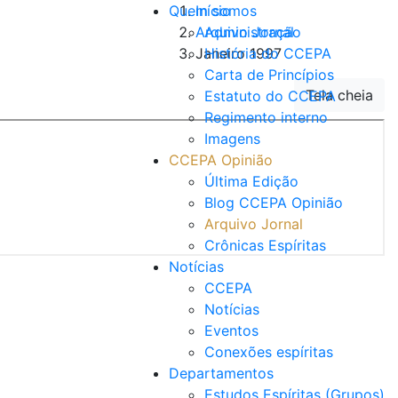
Quem somos
Início
Arquivo Jornal
Administração
Janeiro 1997
História do CCEPA
Carta de Princípios
Tela cheia
Estatuto do CCEPA
Regimento interno
Imagens
CCEPA Opinião
Última Edição
Blog CCEPA Opinião
Arquivo Jornal
Crônicas Espíritas
Notícias
CCEPA
Notícias
Eventos
Conexões espíritas
Departamentos
Estudos Espíritas (Grupos)