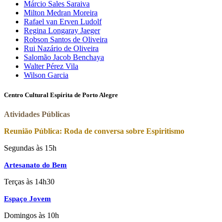
Márcio Sales Saraiva
Milton Medran Moreira
Rafael van Erven Ludolf
Regina Longaray Jaeger
Robson Santos de Oliveira
Rui Nazário de Oliveira
Salomão Jacob Benchaya
Walter Pérez Vila
Wilson Garcia
Centro Cultural Espírita de Porto Alegre
Atividades Públicas
Reunião Pública: Roda de conversa sobre Espiritismo
Segundas às 15h
Artesanato do Bem
Terças às 14h30
Espaço Jovem
Domingos às 10h