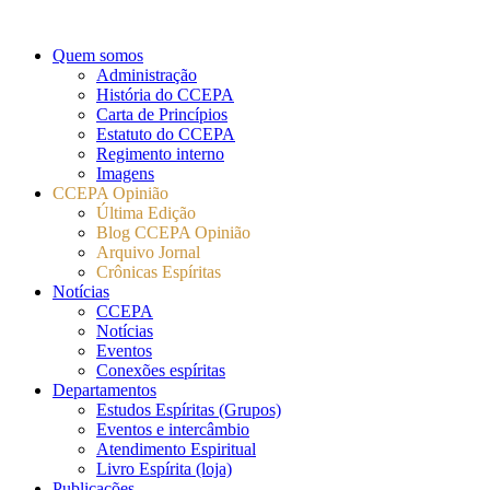
Quem somos
Administração
História do CCEPA
Carta de Princípios
Estatuto do CCEPA
Regimento interno
Imagens
CCEPA Opinião
Última Edição
Blog CCEPA Opinião
Arquivo Jornal
Crônicas Espíritas
Notícias
CCEPA
Notícias
Eventos
Conexões espíritas
Departamentos
Estudos Espíritas (Grupos)
Eventos e intercâmbio
Atendimento Espiritual
Livro Espírita (loja)
Publicações