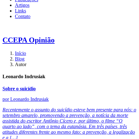
Artigos
Links
Contato
CCEPA
Opinião
Início
Blog
Autor
Leonardo Indrusiak
Sobre o suicídio
por Leonardo Indrusiak
Recentemente o assunto do suicídio esteve bem presente para nós: o
setembro amarelo, promovendo a prevenção, a notícia da morte
assistida do escritor Antônio Cícero e, por último, o filme “O
quarto ao lado”, com o tema da eutanásia. Em três países, três
atitudes diferentes frente ao mesmo fato: a prevenção, a legalização
e a […]