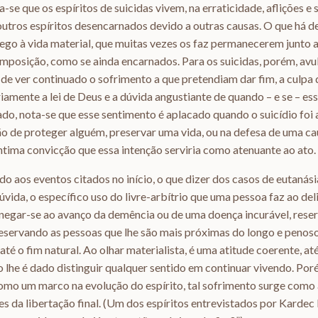
a-se que os espíritos de suicidas vivem, na erraticidade, aflições e
outros espíritos desencarnados devido a outras causas. O que há d
pego à vida material, que muitas vezes os faz permanecerem junto 
mposição, como se ainda encarnados. Para os suicidas, porém, avu
de ver continuado o sofrimento a que pretendiam dar fim, a culpa
riamente a lei de Deus e a dúvida angustiante de quando – e se – es
do, nota-se que esse sentimento é aplacado quando o suicídio foi al
o de proteger alguém, preservar uma vida, ou na defesa de uma ca
íntima convicção que essa intenção serviria como atenuante ao ato.
do aos eventos citados no início, o que dizer dos casos de eutanás
dúvida, o específico uso do livre-arbítrio que uma pessoa faz ao de
 negar-se ao avanço da demência ou de uma doença incurável, res
reservando as pessoas que lhe são mais próximas do longo e penos
 o fim natural. Ao olhar materialista, é uma atitude coerente, até
lhe é dado distinguir qualquer sentido em continuar vivendo. Por
omo um marco na evolução do espírito, tal sofrimento surge como 
es da libertação final. (Um dos espíritos entrevistados por Kardec