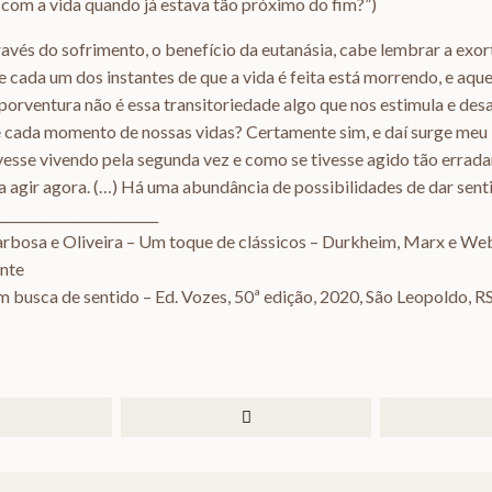
com a vida quando já estava tão próximo do fim?”)
avés do sofrimento, o benefício da eutanásia, cabe lembrar a exo
 cada um dos instantes de que a vida é feita está morrendo, e aque
porventura não é essa transitoriedade algo que nos estimula e desa
e cada momento de nossas vidas? Certamente sim, e daí surge meu 
vesse vivendo pela segunda vez e como se tivesse agido tão errad
 agir agora. (…) Há uma abundância de possibilidades de dar sentid
________________________
Barbosa e Oliveira – Um toque de clássicos – Durkheim, Marx e W
nte
 Em busca de sentido – Ed. Vozes, 50ª edição, 2020, São Leopoldo, R