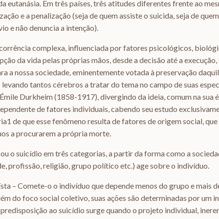
da eutanásia. Em três países, três atitudes diferentes frente ao me
ização e a penalização (seja de quem assiste o suicida, seja de que
o e não denuncia a intenção).
corrência complexa, influenciada por fatores psicológicos, biológic
rupção da vida pelas próprias mãos, desde a decisão até a execução
ra a nossa sociedade, eminentemente votada à preservação daquilo
 – levando tantos cérebros a tratar do tema no campo de suas espec
 Émile Durkheim (1858-1917), divergindo da ideia, comum na sua é
dependente de fatores individuais, cabendo seu estudo exclusivame
ia1 de que esse fenômeno resulta de fatores de origem social, qu
duos a procurarem a própria morte.
ou o suicídio em três categorias, a partir da forma como a socied
, profissão, religião, grupo político etc.) age sobre o indivíduo.
ísta – Comete-o o indivíduo que depende menos do grupo e mais de 
ém do foco social coletivo, suas ações são determinadas por um i
 predisposição ao suicídio surge quando o projeto individual, inere