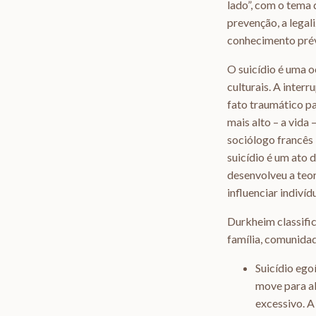
lado”, com o tema 
prevenção, a legal
conhecimento prévi
O suicídio é uma o
culturais. A inter
fato traumático pa
mais alto – a vida
sociólogo francês
suicídio é um ato 
desenvolveu a teor
influenciar indiví
Durkheim classific
família, comunidade
Suicídio ego
move para al
excessivo. A