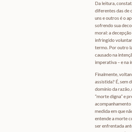
Da leitura, constat
diferentes das de 
uns e outros é o a
sofrendo sua deco
moral: a decepção 
infringido volunta
termo. Por outro la
causado na intençã
imperativa – e na 
Finalmente, voltan
assistida? É, sem 
domínio da razão,
“morte digna” e p
acompanhamento até
medida em que não 
entende a morte c
ser enfrentada ant