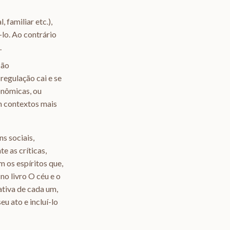
 familiar etc.),
-lo. Ao contrário
.
são
regulação cai e se
onômicas, ou
em contextos mais
ns sociais,
 as críticas,
m os espíritos que,
no livro O céu e o
ativa de cada um,
u ato e incluí-lo