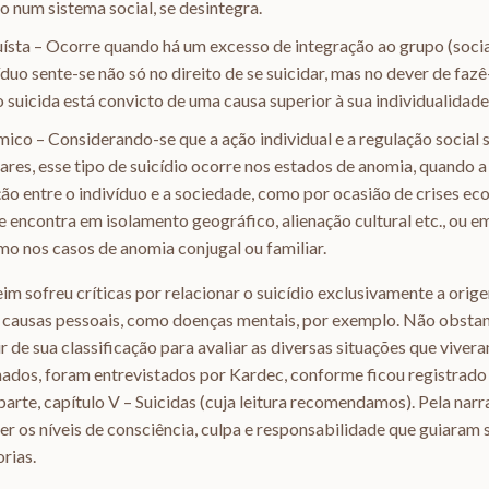
o num sistema social, se desintegra.
ruísta – Ocorre quando há um excesso de integração ao grupo (social,
íduo sente-se não só no direito de se suicidar, mas no dever de fazê
 o suicida está convicto de uma causa superior à sua individualidade
mico – Considerando-se que a ação individual e a regulação social 
es, esse tipo de suicídio ocorre nos estados de anomia, quando a 
ção entre o indivíduo e a sociedade, como por ocasião de crises ec
e encontra em isolamento geográfico, alienação cultural etc., ou 
omo nos casos de anomia conjugal ou familiar.
im sofreu críticas por relacionar o suicídio exclusivamente a orige
causas pessoais, como doenças mentais, por exemplo. Não obstante
 de sua classificação para avaliar as diversas situações que vivera
ados, foram entrevistados por Kardec, conforme ficou registrado 
 parte, capítulo V – Suicidas (cuja leitura recomendamos). Pela narr
r os níveis de consciência, culpa e responsabilidade que guiaram se
rias.