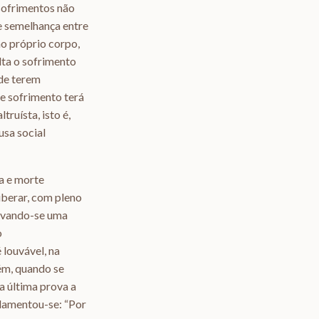
 sofrimentos não
e semelhança entre
ao próprio corpo,
lta o sofrimento
 de terem
se sofrimento terá
truísta, isto é,
usa social
ia e morte
liberar, com pleno
ervando-se uma
o
 louvável, na
ém, quando se
a última prova a
 lamentou-se: “Por