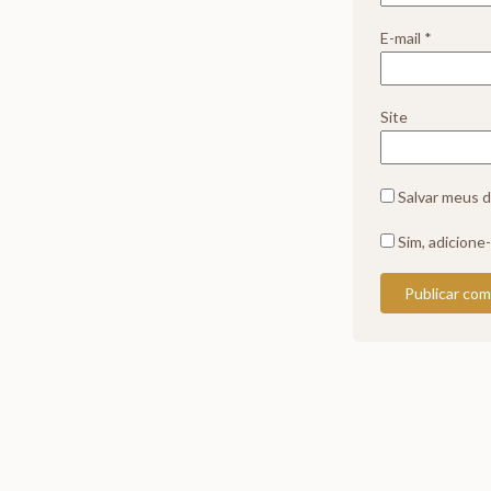
E-mail
*
Site
Salvar meus d
Sim, adicione-