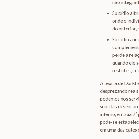
não integrad
Suicídio alt
onde o indiv
do anterior,
Suicídio anô
complementar
perde a rela
quando ele s
restritos, c
A teoria de Durkhe
desprezando reais 
podemos nos servir
suicidas desencarn
inferno, em sua 2ª
pode-se estabelece
em uma das catego