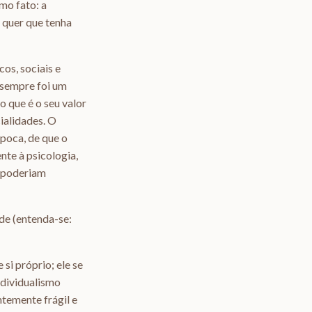
smo fato: a
m quer que tenha
os, sociais e
, sempre foi um
 que é o seu valor
ialidades. O
poca, de que o
nte à psicologia,
e poderiam
ade (entenda-se:
si próprio; ele se
ndividualismo
ntemente frágil e