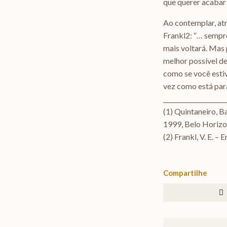
que querer acabar 
Ao contemplar, atr
Frankl2: “… sempre
mais voltará. Mas 
melhor possível d
como se você esti
vez como está para
_____________________
(1) Quintaneiro, 
1999, Belo Horizo
(2) Frankl, V. E. –
Compartilhe