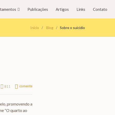
tamentos
Publicações
Artigos
Links
Contato
Início
Blog
Sobre o suicídio
comente
811
relo, promovendo a
lme “O quarto ao