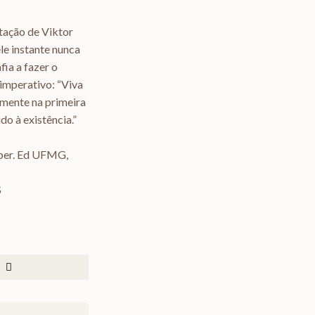
rtação de Viktor
le instante nunca
fia a fazer o
imperativo: “Viva
amente na primeira
o à existência.”
eber. Ed UFMG,
S