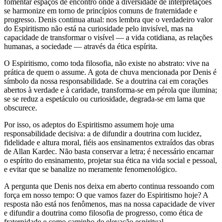
fomentar espaços de encontro onde a diversidade de interpretações
se harmonize em torno de princípios comuns de fraternidade e
progresso. Denis continua atual: nos lembra que o verdadeiro valor
do Espiritismo não está na curiosidade pelo invisível, mas na
capacidade de transformar o visível — a vida cotidiana, as relações
humanas, a sociedade — através da ética espírita.
O Espiritismo, como toda filosofia, não existe no abstrato: vive na
prática de quem o assume. A gota de chuva mencionada por Denis é
símbolo da nossa responsabilidade. Se a doutrina cai em corações
abertos à verdade e à caridade, transforma-se em pérola que ilumina;
se se reduz a espetáculo ou curiosidade, degrada-se em lama que
obscurece.
Por isso, os adeptos do Espiritismo assumem hoje uma
responsabilidade decisiva: a de difundir a doutrina com lucidez,
fidelidade e altura moral, fiéis aos ensinamentos extraídos das obras
de Allan Kardec. Não basta conservar a letra; é necessário encarnar
o espírito do ensinamento, projetar sua ética na vida social e pessoal,
e evitar que se banalize no meramente fenomenológico.
A pergunta que Denis nos deixa em aberto continua ressoando com
força em nosso tempo: O que vamos fazer do Espiritismo hoje? A
resposta não está nos fenômenos, mas na nossa capacidade de viver
e difundir a doutrina como filosofia de progresso, como ética de
fraternidade e como caminho de elevação espiritual.