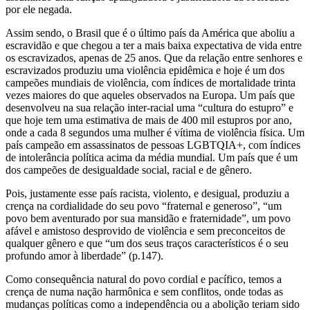
por ele negada.
Assim sendo, o Brasil que é o último país da América que aboliu a
escravidão e que chegou a ter a mais baixa expectativa de vida entre
os escravizados, apenas de 25 anos. Que da relação entre senhores e
escravizados produziu uma violência epidêmica e hoje é um dos
campeões mundiais de violência, com índices de mortalidade trinta
vezes maiores do que aqueles observados na Europa. Um país que
desenvolveu na sua relação inter-racial uma “cultura do estupro” e
que hoje tem uma estimativa de mais de 400 mil estupros por ano,
onde a cada 8 segundos uma mulher é vítima de violência física. Um
país campeão em assassinatos de pessoas LGBTQIA+, com índices
de intolerância política acima da média mundial. Um país que é um
dos campeões de desigualdade social, racial e de gênero.
Pois, justamente esse país racista, violento, e desigual, produziu a
crença na cordialidade do seu povo “fraternal e generoso”, “um
povo bem aventurado por sua mansidão e fraternidade”, um povo
afável e amistoso desprovido de violência e sem preconceitos de
qualquer gênero e que “um dos seus traços característicos é o seu
profundo amor à liberdade” (p.147).
Como consequência natural do povo cordial e pacífico, temos a
crença de numa nação harmônica e sem conflitos, onde todas as
mudanças políticas como a independência ou a abolição teriam sido