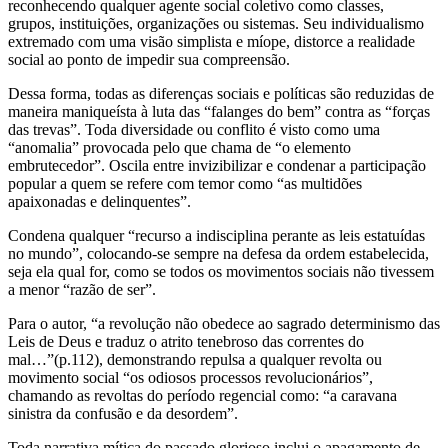
reconhecendo qualquer agente social coletivo como classes,
grupos, instituições, organizações ou sistemas. Seu individualismo
extremado com uma visão simplista e míope, distorce a realidade
social ao ponto de impedir sua compreensão.
Dessa forma, todas as diferenças sociais e políticas são reduzidas de
maneira maniqueísta à luta das “falanges do bem” contra as “forças
das trevas”. Toda diversidade ou conflito é visto como uma
“anomalia” provocada pelo que chama de “o elemento
embrutecedor”. Oscila entre invizibilizar e condenar a participação
popular a quem se refere com temor como “as multidões
apaixonadas e delinquentes”.
Condena qualquer “recurso a indisciplina perante as leis estatuídas
no mundo”, colocando-se sempre na defesa da ordem estabelecida,
seja ela qual for, como se todos os movimentos sociais não tivessem
a menor “razão de ser”.
Para o autor, “a revolução não obedece ao sagrado determinismo das
Leis de Deus e traduz o atrito tenebroso das correntes do
mal…”(p.112), demonstrando repulsa a qualquer revolta ou
movimento social “os odiosos processos revolucionários”,
chamando as revoltas do período regencial como: “a caravana
sinistra da confusão e da desordem”.
Toda narrativa mítica do passado glorioso inclui o apagamento de