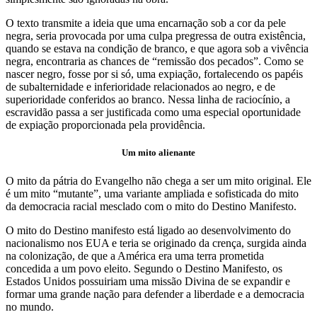
O texto transmite a ideia que uma encarnação sob a cor da pele
negra, seria provocada por uma culpa pregressa de outra existência,
quando se estava na condição de branco, e que agora sob a vivência
negra, encontraria as chances de “remissão dos pecados”. Como se
nascer negro, fosse por si só, uma expiação, fortalecendo os papéis
de subalternidade e inferioridade relacionados ao negro, e de
superioridade conferidos ao branco. Nessa linha de raciocínio, a
escravidão passa a ser justificada como uma especial oportunidade
de expiação proporcionada pela providência.
Um mito alienante
O mito da pátria do Evangelho não chega a ser um mito original. Ele
é um mito “mutante”, uma variante ampliada e sofisticada do mito
da democracia racial mesclado com o mito do Destino Manifesto.
O mito do Destino manifesto está ligado ao desenvolvimento do
nacionalismo nos EUA e teria se originado da crença, surgida ainda
na colonização, de que a América era uma terra prometida
concedida a um povo eleito. Segundo o Destino Manifesto, os
Estados Unidos possuiriam uma missão Divina de se expandir e
formar uma grande nação para defender a liberdade e a democracia
no mundo.