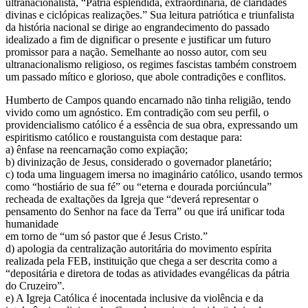
ultranacionalista, “Pátria esplêndida, extraordinária, de claridades
divinas e ciclópicas realizações.” Sua leitura patriótica e triunfalista
da história nacional se dirige ao engrandecimento do passado
idealizado a fim de dignificar o presente e justificar um futuro
promissor para a nação. Semelhante ao nosso autor, com seu
ultranacionalismo religioso, os regimes fascistas também constroem
um passado mítico e glorioso, que abole contradições e conflitos.
Humberto de Campos quando encarnado não tinha religião, tendo
vivido como um agnóstico. Em contradição com seu perfil, o
providencialismo católico é a essência de sua obra, expressando um
espiritismo católico e roustanguista com destaque para:
a) ênfase na reencarnação como expiação;
b) divinização de Jesus, considerado o governador planetário;
c) toda uma linguagem imersa no imaginário católico, usando termos
como “hostiário de sua fé” ou “eterna e dourada porciúncula”
recheada de exaltações da Igreja que “deverá representar o
pensamento do Senhor na face da Terra” ou que irá unificar toda
humanidade
em torno de “um só pastor que é Jesus Cristo.”
d) apologia da centralização autoritária do movimento espírita
realizada pela FEB, instituição que chega a ser descrita como a
“depositária e diretora de todas as atividades evangélicas da pátria
do Cruzeiro”.
e) A Igreja Católica é inocentada inclusive da violência e da