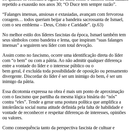
repetido a exaustão nos anos 30; “O Duce tem sempre razão”.
“Falanges imensas, ansiosas e extasiadas, avançam com fervorosa
coragem… todos queriam beijar a bandeira sacrossanta de Ismael,
com o seu emblema – Deus, Cristo e Caridade”. (p.63)
No melhor estilo dos líderes fascistas da época, Ismael também tem
seus símbolos como bandeira e lema, que inspiram “suas falanges
imensas” a seguirem seu líder com total devoção.
Assim como no fascismo, ocorre uma identificação direta do líder
com “o bem” ou com a pátria. Ao não admitir qualquer diferença
entre a vontade do líder e o interesse público ou o
bem geral, é excluída toda possibilidade de oposição ou pensamento
divergente. Discordar do líder é ser um inimigo do bem, é ser um
inimigo da pátria.
Essa dicotomia expressa na obra é mais um ponto de aproximação
com o fascismo que partilha da mesma lógica binária do “nós”
contra “eles”. Tende a gerar uma postura política que amplifica a
intolerância social numa atitude definida pela falta de habilidade e
vontade de reconhecer e respeitar diferenças de interesses, opiniões
ou valores.
Como consequência tanto da perspectiva fascista de cultuar e