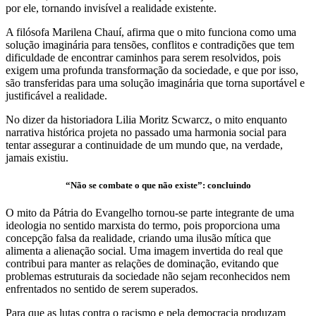
por ele, tornando invisível a realidade existente.
A filósofa Marilena Chauí, afirma que o mito funciona como uma
solução imaginária para tensões, conflitos e contradições que tem
dificuldade de encontrar caminhos para serem resolvidos, pois
exigem uma profunda transformação da sociedade, e que por isso,
são transferidas para uma solução imaginária que torna suportável e
justificável a realidade.
No dizer da historiadora Lilia Moritz Scwarcz, o mito enquanto
narrativa histórica projeta no passado uma harmonia social para
tentar assegurar a continuidade de um mundo que, na verdade,
jamais existiu.
“Não se combate o que não existe”: concluindo
O mito da Pátria do Evangelho tornou-se parte integrante de uma
ideologia no sentido marxista do termo, pois proporciona uma
concepção falsa da realidade, criando uma ilusão mítica que
alimenta a alienação social. Uma imagem invertida do real que
contribui para manter as relações de dominação, evitando que
problemas estruturais da sociedade não sejam reconhecidos nem
enfrentados no sentido de serem superados.
Para que as lutas contra o racismo e pela democracia produzam