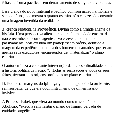
feitas de forma pacífica, sem derramamento de sangue ou violência.
Essa crença do povo fraternal e pacífico com sua nação harmônica e
sem conflitos, nos mostra o quanto os mitos são capazes de construir
uma imagem invertida da realidade.
3) crença religiosa na Providência Divina como a grande agente da
história. Uma perspectiva alienante onde a humanidade encarnada
não é reconhecida como agente ativo e vivencia o mundo
passivamente, pois existiria um planejamento prévio, definido à
margem da experiência concreta dos homens encarnados que seriam
apenas seus executores, encarregados de “materializar” o plano
espiritual.
O autor enfatiza a constante intervenção da alta espiritualidade sobre
a história política da nação. “…todas as realizações e todos os seus
feitos, tiveram suas origens profundas no plano espiritual.”
D. Pedro nas margens do Ipiranga grita; “Independência ou Morte,
sem suspeitar de que era dócil instrumento de um emissário
invisível”.
A Princesa Isabel, que viera ao mundo como missionária da
Abolição, “executa sem hesitar o plano de Ismael, cercada de
entidades angélicas”.