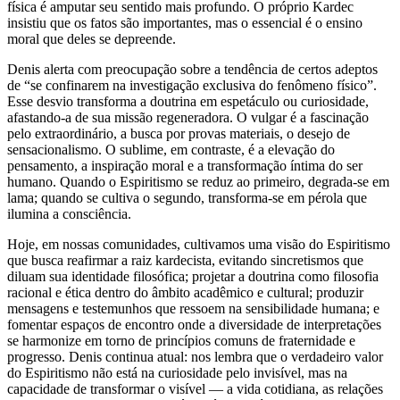
física é amputar seu sentido mais profundo. O próprio Kardec
insistiu que os fatos são importantes, mas o essencial é o ensino
moral que deles se depreende.
Denis alerta com preocupação sobre a tendência de certos adeptos
de “se confinarem na investigação exclusiva do fenômeno físico”.
Esse desvio transforma a doutrina em espetáculo ou curiosidade,
afastando-a de sua missão regeneradora. O vulgar é a fascinação
pelo extraordinário, a busca por provas materiais, o desejo de
sensacionalismo. O sublime, em contraste, é a elevação do
pensamento, a inspiração moral e a transformação íntima do ser
humano. Quando o Espiritismo se reduz ao primeiro, degrada-se em
lama; quando se cultiva o segundo, transforma-se em pérola que
ilumina a consciência.
Hoje, em nossas comunidades, cultivamos uma visão do Espiritismo
que busca reafirmar a raiz kardecista, evitando sincretismos que
diluam sua identidade filosófica; projetar a doutrina como filosofia
racional e ética dentro do âmbito acadêmico e cultural; produzir
mensagens e testemunhos que ressoem na sensibilidade humana; e
fomentar espaços de encontro onde a diversidade de interpretações
se harmonize em torno de princípios comuns de fraternidade e
progresso. Denis continua atual: nos lembra que o verdadeiro valor
do Espiritismo não está na curiosidade pelo invisível, mas na
capacidade de transformar o visível — a vida cotidiana, as relações