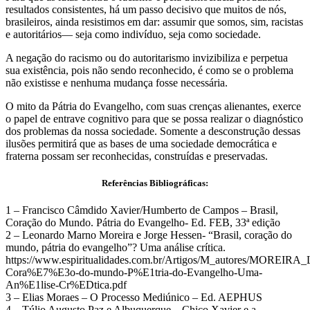
resultados consistentes, há um passo decisivo que muitos de nós,
brasileiros, ainda resistimos em dar: assumir que somos, sim, racistas
e autoritários— seja como indivíduo, seja como sociedade.
A negação do racismo ou do autoritarismo invizibiliza e perpetua
sua existência, pois não sendo reconhecido, é como se o problema
não existisse e nenhuma mudança fosse necessária.
O mito da Pátria do Evangelho, com suas crenças alienantes, exerce
o papel de entrave cognitivo para que se possa realizar o diagnóstico
dos problemas da nossa sociedade. Somente a desconstrução dessas
ilusões permitirá que as bases de uma sociedade democrática e
fraterna possam ser reconhecidas, construídas e preservadas.
Referências Bibliográficas:
1 – Francisco Câmdido Xavier/Humberto de Campos – Brasil,
Coração do Mundo. Pátria do Evangelho- Ed. FEB, 33ª edição
2 – Leonardo Marno Moreira e Jorge Hessen- “Brasil, coração do
mundo, pátria do evangelho”? Uma análise crítica.
https://www.espiritualidades.com.br/Artigos/M_autores/MOREIR
Cora%E7%E3o-do-mundo-P%E1tria-do-Evangelho-Uma-
An%E1lise-Cr%EDtica.pdf
3 – Elias Moraes – O Processo Mediúnico – Ed. AEPHUS
4 – Túlio Augusto Paz e Albuquerque – Chico Xavier e a