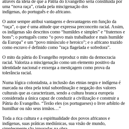
através da ideia de que a Pátria do Evangelho seria constituída por
uma “nova raça”, criada pela miscigenação dos
indígenas, do português e do africano.
O autor sempre atribui vantagens e desvantagens em função da
“raça”, o que é uma atitude que expressa preconceito racial. Assim,
os indígenas são descritos como “humildes e simples” e “fraternos e
bons”; o português como “o povo mais trabalhador e mais humilde
da Europa” e um “povo minúsculo e heroico”; e o africano trazido
como escravo é definido como ”raça flagelada e sofredora”.
O mito da pátria do Evangelho reproduz o mito da democracia
racial. Valoriza a miscigenação como um elemento positivo da
identidade nacional e enxerga a mestiçagem como prova da
tolerância racial.
Numa lógica colonialista, a inclusão das etnias negra e indígena é
marcada na obra pela total subordinação e negação dos valores
culturais que as caracterizam, sendo a cultura branca europeia
considerada a única capaz de conduzir a civilização e construir a
Pátria do Evangelho. “Terão eles (os portugueses) o livre arbítrio de
humilhar ou não seus irmãos…”
Toda a rica cultura e a espiritualidade dos povos africanos e
indígenas, suas práticas mediúnicas, sua visão de mundo,
simplesmente são ignoradas na obra.