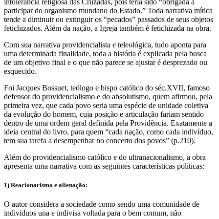
intolerância religiosa das Cruzadas, pois teria sido “obrigada a
participar do organismo mundano do Estado.” Toda narrativa mítica
tende a diminuir ou extinguir os “pecados” passados de seus objetos
fetichizados. Além da nação, a Igreja também é fetichizada na obra.
Com sua narrativa providencialista e teleológica, tudo aponta para
uma determinada finalidade, toda a história é explicada pela busca
de um objetivo final e o que não parece se ajustar é desprezado ou
esquecido.
Foi Jacques Bossuet, teólogo e bispo católico do séc.XVII, famoso
defensor do providencialismo e do absolutismo, quem afirmou, pela
primeira vez, que cada povo seria uma espécie de unidade coletiva
da evolução do homem, cuja posição e articulação fariam sentido
dentro de uma ordem geral definida pela Providência. Exatamente a
ideia central do livro, para quem “cada nação, como cada indivíduo,
tem sua tarefa a desempenhar no concerto dos povos” (p.210).
Além do providencialismo católico e do ultranacionalismo, a obra
apresenta uma narrativa com as seguintes características políticas:
1) Reacionarismo e alienação:
O autor considera a sociedade como sendo uma comunidade de
indivíduos una e indivisa voltada para o bem comum, não