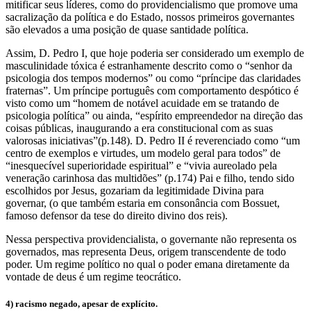
mitificar seus líderes, como do providencialismo que promove uma
sacralização da política e do Estado, nossos primeiros governantes
são elevados a uma posição de quase santidade política.
Assim, D. Pedro I, que hoje poderia ser considerado um exemplo de
masculinidade tóxica é estranhamente descrito como o “senhor da
psicologia dos tempos modernos” ou como “príncipe das claridades
fraternas”. Um príncipe português com comportamento despótico é
visto como um “homem de notável acuidade em se tratando de
psicologia política” ou ainda, “espírito empreendedor na direção das
coisas públicas, inaugurando a era constitucional com as suas
valorosas iniciativas”(p.148). D. Pedro II é reverenciado como “um
centro de exemplos e virtudes, um modelo geral para todos” de
“inesquecível superioridade espiritual” e “vivia aureolado pela
veneração carinhosa das multidões” (p.174) Pai e filho, tendo sido
escolhidos por Jesus, gozariam da legitimidade Divina para
governar, (o que também estaria em consonância com Bossuet,
famoso defensor da tese do direito divino dos reis).
Nessa perspectiva providencialista, o governante não representa os
governados, mas representa Deus, origem transcendente de todo
poder. Um regime político no qual o poder emana diretamente da
vontade de deus é um regime teocrático.
4) racismo negado, apesar de explícito.