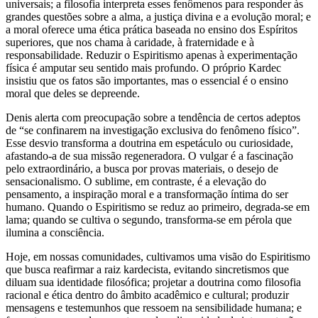
universais; a filosofia interpreta esses fenômenos para responder às
grandes questões sobre a alma, a justiça divina e a evolução moral; e
a moral oferece uma ética prática baseada no ensino dos Espíritos
superiores, que nos chama à caridade, à fraternidade e à
responsabilidade. Reduzir o Espiritismo apenas à experimentação
física é amputar seu sentido mais profundo. O próprio Kardec
insistiu que os fatos são importantes, mas o essencial é o ensino
moral que deles se depreende.
Denis alerta com preocupação sobre a tendência de certos adeptos
de “se confinarem na investigação exclusiva do fenômeno físico”.
Esse desvio transforma a doutrina em espetáculo ou curiosidade,
afastando-a de sua missão regeneradora. O vulgar é a fascinação
pelo extraordinário, a busca por provas materiais, o desejo de
sensacionalismo. O sublime, em contraste, é a elevação do
pensamento, a inspiração moral e a transformação íntima do ser
humano. Quando o Espiritismo se reduz ao primeiro, degrada-se em
lama; quando se cultiva o segundo, transforma-se em pérola que
ilumina a consciência.
Hoje, em nossas comunidades, cultivamos uma visão do Espiritismo
que busca reafirmar a raiz kardecista, evitando sincretismos que
diluam sua identidade filosófica; projetar a doutrina como filosofia
racional e ética dentro do âmbito acadêmico e cultural; produzir
mensagens e testemunhos que ressoem na sensibilidade humana; e