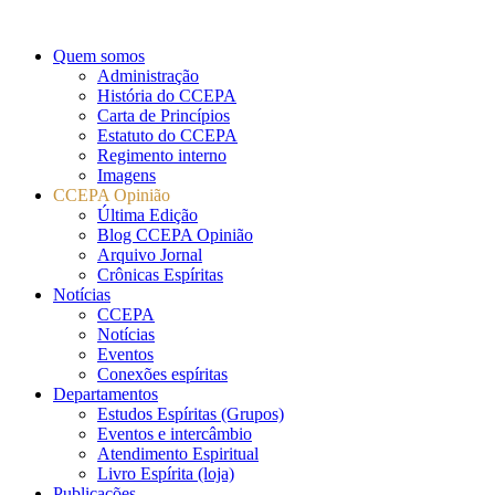
Quem somos
Administração
História do CCEPA
Carta de Princípios
Estatuto do CCEPA
Regimento interno
Imagens
CCEPA Opinião
Última Edição
Blog CCEPA Opinião
Arquivo Jornal
Crônicas Espíritas
Notícias
CCEPA
Notícias
Eventos
Conexões espíritas
Departamentos
Estudos Espíritas (Grupos)
Eventos e intercâmbio
Atendimento Espiritual
Livro Espírita (loja)
Publicações