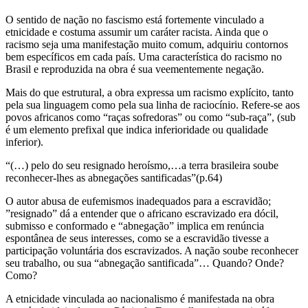
O sentido de nação no fascismo está fortemente vinculado a
etnicidade e costuma assumir um caráter racista. Ainda que o
racismo seja uma manifestação muito comum, adquiriu contornos
bem específicos em cada país. Uma característica do racismo no
Brasil e reproduzida na obra é sua veementemente negação.
Mais do que estrutural, a obra expressa um racismo explícito, tanto
pela sua linguagem como pela sua linha de raciocínio. Refere-se aos
povos africanos como “raças sofredoras” ou como “sub-raça”, (sub
é um elemento prefixal que indica inferioridade ou qualidade
inferior).
“(…) pelo do seu resignado heroísmo,…a terra brasileira soube
reconhecer-lhes as abnegações santificadas”(p.64)
O autor abusa de eufemismos inadequados para a escravidão;
”resignado” dá a entender que o africano escravizado era dócil,
submisso e conformado e “abnegação” implica em renúncia
espontânea de seus interesses, como se a escravidão tivesse a
participação voluntária dos escravizados. A nação soube reconhecer
seu trabalho, ou sua “abnegação santificada”… Quando? Onde?
Como?
A etnicidade vinculada ao nacionalismo é manifestada na obra