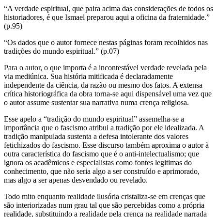
“A verdade espiritual, que paira acima das considerações de todos os
historiadores, é que Ismael preparou aqui a oficina da fraternidade.”
(p.95)
“Os dados que o autor fornece nestas páginas foram recolhidos nas
tradições do mundo espiritual.” (p.07)
Para o autor, o que importa é a incontestável verdade revelada pela
via mediúnica. Sua história mitificada é declaradamente
independente da ciência, da razão ou mesmo dos fatos. A extensa
crítica historiográfica da obra torna-se aqui dispensável uma vez que
o autor assume sustentar sua narrativa numa crença religiosa.
Esse apelo a “tradição do mundo espiritual” assemelha-se a
importância que o fascismo atribui a tradição por ele idealizada. A
tradição manipulada sustenta a defesa intolerante dos valores
fetichizados do fascismo. Esse discurso também aproxima o autor à
outra característica do fascismo que é o anti-intelectualismo; que
ignora os acadêmicos e especialistas como fontes legitimas do
conhecimento, que não seria algo a ser construído e aprimorado,
mas algo a ser apenas desvendado ou revelado.
Todo mito enquanto realidade ilusória cristaliza-se em crenças que
são interiorizadas num grau tal que são percebidas como a própria
realidade, substituindo a realidade pela crença na realidade narrada