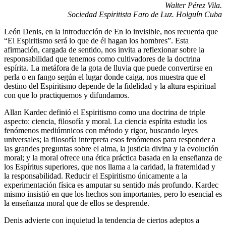
Walter Pérez Vila.
Sociedad Espiritista Faro de Luz. Holguín Cuba
León Denis, en la introducción de En lo invisible, nos recuerda que
“El Espiritismo será lo que de él hagan los hombres”. Esta
afirmación, cargada de sentido, nos invita a reflexionar sobre la
responsabilidad que tenemos como cultivadores de la doctrina
espírita. La metáfora de la gota de lluvia que puede convertirse en
perla o en fango según el lugar donde caiga, nos muestra que el
destino del Espiritismo depende de la fidelidad y la altura espiritual
con que lo practiquemos y difundamos.
Allan Kardec definió el Espiritismo como una doctrina de triple
aspecto: ciencia, filosofía y moral. La ciencia espírita estudia los
fenómenos mediúmnicos con método y rigor, buscando leyes
universales; la filosofía interpreta esos fenómenos para responder a
las grandes preguntas sobre el alma, la justicia divina y la evolución
moral; y la moral ofrece una ética práctica basada en la enseñanza de
los Espíritus superiores, que nos llama a la caridad, la fraternidad y
la responsabilidad. Reducir el Espiritismo únicamente a la
experimentación física es amputar su sentido más profundo. Kardec
mismo insistió en que los hechos son importantes, pero lo esencial es
la enseñanza moral que de ellos se desprende.
Denis advierte con inquietud la tendencia de ciertos adeptos a