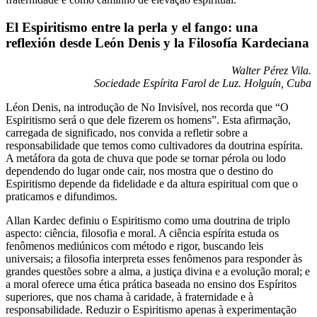
El Espiritismo entre la perla y el fango: una
reflexión desde León Denis y la Filosofía Kardeciana
Walter Pérez Vila.
Sociedade Espírita Farol de Luz. Holguín, Cuba
Léon Denis, na introdução de No Invisível, nos recorda que “O
Espiritismo será o que dele fizerem os homens”. Esta afirmação,
carregada de significado, nos convida a refletir sobre a
responsabilidade que temos como cultivadores da doutrina espírita.
A metáfora da gota de chuva que pode se tornar pérola ou lodo
dependendo do lugar onde cair, nos mostra que o destino do
Espiritismo depende da fidelidade e da altura espiritual com que o
praticamos e difundimos.
Allan Kardec definiu o Espiritismo como uma doutrina de triplo
aspecto: ciência, filosofia e moral. A ciência espírita estuda os
fenômenos mediúnicos com método e rigor, buscando leis
universais; a filosofia interpreta esses fenômenos para responder às
grandes questões sobre a alma, a justiça divina e a evolução moral; e
a moral oferece uma ética prática baseada no ensino dos Espíritos
superiores, que nos chama à caridade, à fraternidade e à
responsabilidade. Reduzir o Espiritismo apenas à experimentação