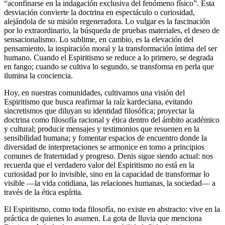
“aconfinarse en la indagación exclusiva del fenómeno físico”. Esta
desviación convierte la doctrina en espectáculo o curiosidad,
alejándola de su misión regeneradora. Lo vulgar es la fascinación
por lo extraordinario, la búsqueda de pruebas materiales, el deseo de
sensacionalismo. Lo sublime, en cambio, es la elevación del
pensamiento, la inspiración moral y la transformación íntima del ser
humano. Cuando el Espiritismo se reduce a lo primero, se degrada
en fango; cuando se cultiva lo segundo, se transforma en perla que
ilumina la conciencia.
Hoy, en nuestras comunidades, cultivamos una visión del
Espiritismo que busca reafirmar la raíz kardeciana, evitando
sincretismos que diluyan su identidad filosófica; proyectar la
doctrina como filosofía racional y ética dentro del ámbito académico
y cultural; producir mensajes y testimonios que resuenen en la
sensibilidad humana; y fomentar espacios de encuentro donde la
diversidad de interpretaciones se armonice en torno a principios
comunes de fraternidad y progreso. Denis sigue siendo actual: nos
recuerda que el verdadero valor del Espiritismo no está en la
curiosidad por lo invisible, sino en la capacidad de transformar lo
visible —la vida cotidiana, las relaciones humanas, la sociedad— a
través de la ética espírita.
El Espiritismo, como toda filosofía, no existe en abstracto: vive en la
práctica de quienes lo asumen. La gota de lluvia que menciona