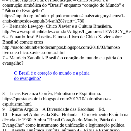
construção simbólica do “Brasil” enquanto “coração do Mundo” e
“Pátria do Evangelho”
https://anpuh.org.br/index.php/documentos/anais/category-items/1-
anais-simposios-anpuh/34-snh28?start=1780
5 – Bernardo Lewgoy- Chico Xavier e a Cultura Brasileira.
http://www.espiritualidades.com.br/Artigos/L_autores/LEWGOY_Bern
6 – Eduardo José Biasetto- Famoso Livro de Chico Xavier sobre
Brasil só comete erros
http://naofoiohumbertodecampos.blogspot.com/2018/03/famoso-
livro-de-chico-xavier-sobre-o.html
7 – Maurício Zanolini- Brasil é o coração do mundo e a pátria do
evangelho?
O Brasil é o coração do mundo e a pátria
do evangelho?
8 – Lucas Berlanza Corrêa, Patriotismo e Espiritismo.
https://questaoespirita.blogspot.com/2017/10/patriotismo-e-
espiritismo.html
9 – Djalma Argollo – A Diversidade das Escolhas – Ed.
10 – Emanuel Antunes da Silva Holanda – O movimento Espírita na
década de 1930: A obra “Brasil Coração do Mundo, Pátria do
Evangelho” como instrumento de unificação e legitimação política.
11 – Revista Dinâmica Espírita, número 43, Pátria e Espiritismo