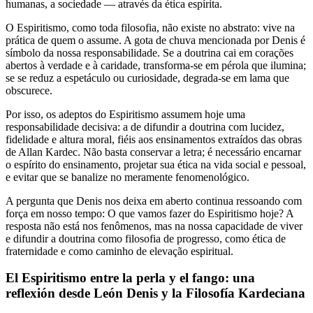
humanas, a sociedade — através da ética espírita.
O Espiritismo, como toda filosofia, não existe no abstrato: vive na
prática de quem o assume. A gota de chuva mencionada por Denis é
símbolo da nossa responsabilidade. Se a doutrina cai em corações
abertos à verdade e à caridade, transforma-se em pérola que ilumina;
se se reduz a espetáculo ou curiosidade, degrada-se em lama que
obscurece.
Por isso, os adeptos do Espiritismo assumem hoje uma
responsabilidade decisiva: a de difundir a doutrina com lucidez,
fidelidade e altura moral, fiéis aos ensinamentos extraídos das obras
de Allan Kardec. Não basta conservar a letra; é necessário encarnar
o espírito do ensinamento, projetar sua ética na vida social e pessoal,
e evitar que se banalize no meramente fenomenológico.
A pergunta que Denis nos deixa em aberto continua ressoando com
força em nosso tempo: O que vamos fazer do Espiritismo hoje? A
resposta não está nos fenômenos, mas na nossa capacidade de viver
e difundir a doutrina como filosofia de progresso, como ética de
fraternidade e como caminho de elevação espiritual.
El Espiritismo entre la perla y el fango: una
reflexión desde León Denis y la Filosofía Kardeciana