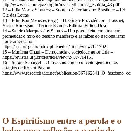
http://www.ceamorepaz.org.br/revista/dinamica_espirita_43.pdf
12 – Lilia Moritz Shwarcz – Sobre o Autoritarismo Brasileiro – Ed.
Cia das Letras
13 – Edmilson Menezes (org.) – História e Providência – Bossuet,
Vico e Rousseau – Texto e Estudos Editora: Editus-Uesc
14 – Sandro Marques dos Santos – Um povo eleito em uma terra
prometida: o mito do destino manifesto e as raízes do nacionalismo
norte-americano –
https://seer.ufrgs.br/index.php/aedos/article/view/121392
15 – Marilena Chauí – Democracia e sociedade autoritária –
https://revistas.ufg.br/ci/article/view/24574/14151
16 – Sergio Schargel – O fascismo como conceito genérico: os
estágios de Robert Paxton
https://www.researchgate.net/publication/367162841_O_fascismo_c
O Espiritismo entre a pérola e o
lodo: uma reflexão a partir de