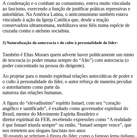
A condenação e o combate ao comunismo, esteva muito vinculada
ao fascismo, exercendo a função de justificar práticas repressivas e
autoritárias. Na América Latina, o anticomunismo também estava
vinculado à ação da Igreja Católica que, desde a reação
conservadora ultramontana, mobilizava seus fiéis numa espécie de
cruzada contra o ateísmo socialista.
3) Naturalização da autocracia e do culto à personalidade do líder:
Também é Elias Moraes quem adverte haver politicamente um misto
de teocracia (o poder emana sempre do “Alto”) com autocracia (o
poder concentrado na pessoa do dirigente).
Ao projetar para o mundo espiritual relações autocráticas de poder e
o culto à personalidade do líder, o autor reforça de maneira peculiar
o autoritarismo como parte da
natureza das relações humanas.
A figura do “elevadíssimo” espírito Ismael, com seu “coração
angélico e santificado”, é exaltado como governador espiritual do
Brasil, mentor do Movimento Espírita Brasileiro e
diretor espiritual da FEB, recebendo expressões como “A realidade
é que Ismael triunfa sempre“ ou então, “Ismael sempre vence”, que
nos remetem aos slogans fascistas nos anos
30 quando se referiam à figura do líder, como o famoso lema italiano