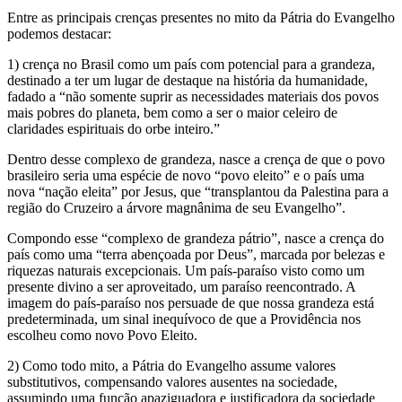
Entre as principais crenças presentes no mito da Pátria do Evangelho
podemos destacar:
1) crença no Brasil como um país com potencial para a grandeza,
destinado a ter um lugar de destaque na história da humanidade,
fadado a “não somente suprir as necessidades materiais dos povos
mais pobres do planeta, bem como a ser o maior celeiro de
claridades espirituais do orbe inteiro.”
Dentro desse complexo de grandeza, nasce a crença de que o povo
brasileiro seria uma espécie de novo “povo eleito” e o país uma
nova “nação eleita” por Jesus, que “transplantou da Palestina para a
região do Cruzeiro a árvore magnânima de seu Evangelho”.
Compondo esse “complexo de grandeza pátrio”, nasce a crença do
país como uma “terra abençoada por Deus”, marcada por belezas e
riquezas naturais excepcionais. Um país-paraíso visto como um
presente divino a ser aproveitado, um paraíso reencontrado. A
imagem do país-paraíso nos persuade de que nossa grandeza está
predeterminada, um sinal inequívoco de que a Providência nos
escolheu como novo Povo Eleito.
2) Como todo mito, a Pátria do Evangelho assume valores
substitutivos, compensando valores ausentes na sociedade,
assumindo uma função apaziguadora e justificadora da sociedade