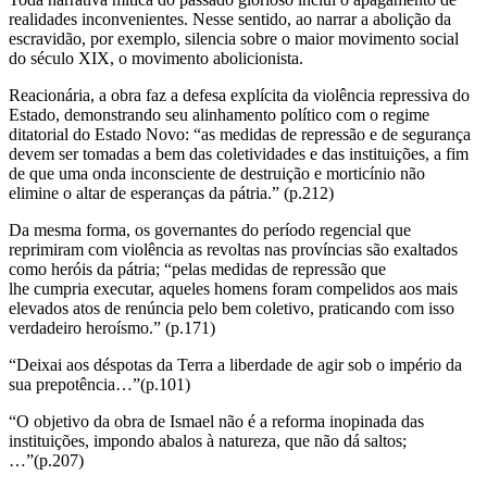
realidades inconvenientes. Nesse sentido, ao narrar a abolição da
escravidão, por exemplo, silencia sobre o maior movimento social
do século XIX, o movimento abolicionista.
Reacionária, a obra faz a defesa explícita da violência repressiva do
Estado, demonstrando seu alinhamento político com o regime
ditatorial do Estado Novo: “as medidas de repressão e de segurança
devem ser tomadas a bem das coletividades e das instituições, a fim
de que uma onda inconsciente de destruição e morticínio não
elimine o altar de esperanças da pátria.” (p.212)
Da mesma forma, os governantes do período regencial que
reprimiram com violência as revoltas nas províncias são exaltados
como heróis da pátria; “pelas medidas de repressão que
lhe cumpria executar, aqueles homens foram compelidos aos mais
elevados atos de renúncia pelo bem coletivo, praticando com isso
verdadeiro heroísmo.” (p.171)
“Deixai aos déspotas da Terra a liberdade de agir sob o império da
sua prepotência…”(p.101)
“O objetivo da obra de Ismael não é a reforma inopinada das
instituições, impondo abalos à natureza, que não dá saltos;
…”(p.207)