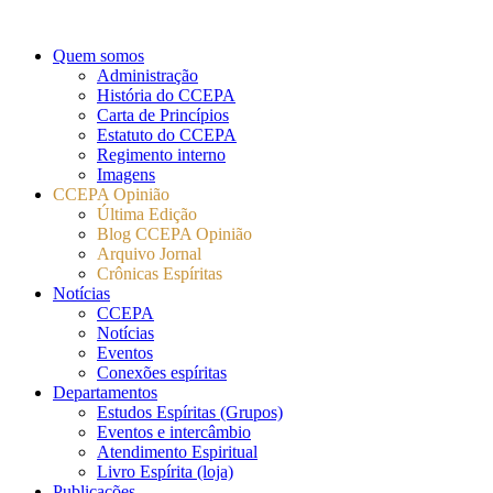
Quem somos
Administração
História do CCEPA
Carta de Princípios
Estatuto do CCEPA
Regimento interno
Imagens
CCEPA Opinião
Última Edição
Blog CCEPA Opinião
Arquivo Jornal
Crônicas Espíritas
Notícias
CCEPA
Notícias
Eventos
Conexões espíritas
Departamentos
Estudos Espíritas (Grupos)
Eventos e intercâmbio
Atendimento Espiritual
Livro Espírita (loja)
Publicações