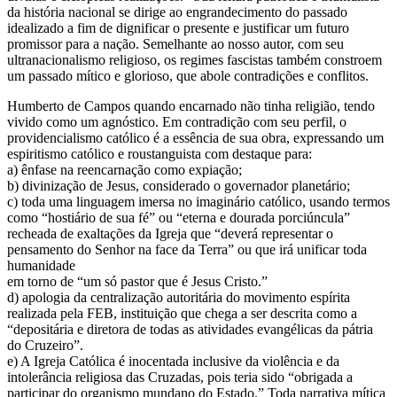
da história nacional se dirige ao engrandecimento do passado
idealizado a fim de dignificar o presente e justificar um futuro
promissor para a nação. Semelhante ao nosso autor, com seu
ultranacionalismo religioso, os regimes fascistas também constroem
um passado mítico e glorioso, que abole contradições e conflitos.
Humberto de Campos quando encarnado não tinha religião, tendo
vivido como um agnóstico. Em contradição com seu perfil, o
providencialismo católico é a essência de sua obra, expressando um
espiritismo católico e roustanguista com destaque para:
a) ênfase na reencarnação como expiação;
b) divinização de Jesus, considerado o governador planetário;
c) toda uma linguagem imersa no imaginário católico, usando termos
como “hostiário de sua fé” ou “eterna e dourada porciúncula”
recheada de exaltações da Igreja que “deverá representar o
pensamento do Senhor na face da Terra” ou que irá unificar toda
humanidade
em torno de “um só pastor que é Jesus Cristo.”
d) apologia da centralização autoritária do movimento espírita
realizada pela FEB, instituição que chega a ser descrita como a
“depositária e diretora de todas as atividades evangélicas da pátria
do Cruzeiro”.
e) A Igreja Católica é inocentada inclusive da violência e da
intolerância religiosa das Cruzadas, pois teria sido “obrigada a
participar do organismo mundano do Estado.” Toda narrativa mítica