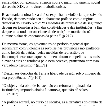
escravidão, por exemplo, silencia sobre o maior movimento social
do século XIX, o movimento abolicionista.
Reacionária, a obra faz a defesa explícita da violência repressiva do
Estado, demonstrando seu alinhamento político com o regime
ditatorial do Estado Novo: “as medidas de repressão e de segurança
devem ser tomadas a bem das coletividades e das instituições, a fim
de que uma onda inconsciente de destruição e morticínio não
elimine o altar de esperanças da pátria.” (p.212)
Da mesma forma, os governantes do período regencial que
reprimiram com violência as revoltas nas províncias são exaltados
como heróis da pátria; “pelas medidas de repressão que
lhe cumpria executar, aqueles homens foram compelidos aos mais
elevados atos de renúncia pelo bem coletivo, praticando com isso
verdadeiro heroísmo.” (p.171)
“Deixai aos déspotas da Terra a liberdade de agir sob o império da
sua prepotência…”(p.101)
“O objetivo da obra de Ismael não é a reforma inopinada das
instituições, impondo abalos à natureza, que não dá saltos;
…”(p.207)
“A política sofrerá, no curso de séculos, as alternativas do direito da