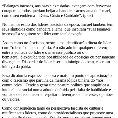
“Falanges imensas, ansiosas e extasiadas, avançam com fervorosa
coragem… todos queriam beijar a bandeira sacrossanta de Ismael,
com o seu emblema – Deus, Cristo e Caridade”. (p.63)
No melhor estilo dos líderes fascistas da época, Ismael também tem
seus símbolos como bandeira e lema, que inspiram “suas falanges
imensas” a seguirem seu líder com total devoção.
Assim como no fascismo, ocorre uma identificação direta do líder
com “o bem” ou com a pátria. Ao não admitir qualquer diferença
entre a vontade do líder e o interesse público ou o
bem geral, é excluída toda possibilidade de oposição ou pensamento
divergente. Discordar do líder é ser um inimigo do bem, é ser um
inimigo da pátria.
Essa dicotomia expressa na obra é mais um ponto de aproximação
com o fascismo que partilha da mesma lógica binária do “nós”
contra “eles”. Tende a gerar uma postura política que amplifica a
intolerância social numa atitude definida pela falta de habilidade e
vontade de reconhecer e respeitar diferenças de interesses, opiniões
ou valores.
Como consequência tanto da perspectiva fascista de cultuar e
mitificar seus líderes, como do providencialismo que promove uma
sacralização da política e do Estado, nossos primeiros governantes