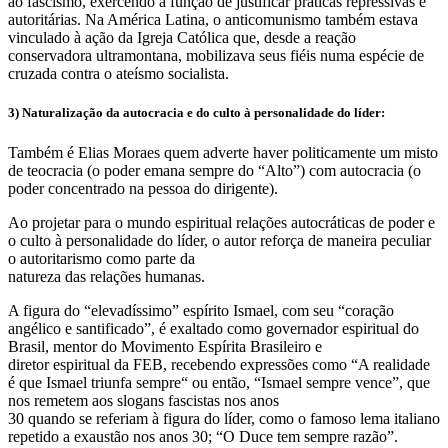
ao fascismo, exercendo a função de justificar práticas repressivas e
autoritárias. Na América Latina, o anticomunismo também estava
vinculado à ação da Igreja Católica que, desde a reação
conservadora ultramontana, mobilizava seus fiéis numa espécie de
cruzada contra o ateísmo socialista.
3) Naturalização da autocracia e do culto à personalidade do líder:
Também é Elias Moraes quem adverte haver politicamente um misto
de teocracia (o poder emana sempre do “Alto”) com autocracia (o
poder concentrado na pessoa do dirigente).
Ao projetar para o mundo espiritual relações autocráticas de poder e
o culto à personalidade do líder, o autor reforça de maneira peculiar
o autoritarismo como parte da
natureza das relações humanas.
A figura do “elevadíssimo” espírito Ismael, com seu “coração
angélico e santificado”, é exaltado como governador espiritual do
Brasil, mentor do Movimento Espírita Brasileiro e
diretor espiritual da FEB, recebendo expressões como “A realidade
é que Ismael triunfa sempre“ ou então, “Ismael sempre vence”, que
nos remetem aos slogans fascistas nos anos
30 quando se referiam à figura do líder, como o famoso lema italiano
repetido a exaustão nos anos 30; “O Duce tem sempre razão”.