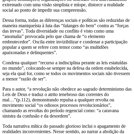
extremado com uma visão simplista e míope, distorce a realidade
social ao ponto de impedir sua compreensão.
Dessa forma, todas as diferenças sociais e políticas são reduzidas de
maneira maniqueísta à luta das “falanges do bem” contra as “forças
das trevas”. Toda diversidade ou conflito é visto como uma
“anomalia” provocada pelo que chama de “o elemento
embrutecedor”. Oscila entre invizibilizar e condenar a participação
popular a quem se refere com temor como “as multidões
apaixonadas e delinquentes”.
Condena qualquer “recurso a indisciplina perante as leis estatuídas
no mundo”, colocando-se sempre na defesa da ordem estabelecida,
seja ela qual for, como se todos os movimentos sociais não tivessem
a menor “razão de ser”.
Para o autor, “a revolução não obedece ao sagrado determinismo das
Leis de Deus e traduz o atrito tenebroso das correntes do
mal…”(p.112), demonstrando repulsa a qualquer revolta ou
movimento social “os odiosos processos revolucionários”,
chamando as revoltas do período regencial como: “a caravana
sinistra da confusão e da desordem”.
Toda narrativa mítica do passado glorioso inclui o apagamento de
realidades inconvenientes. Nesse sentido, ao narrar a abolição da