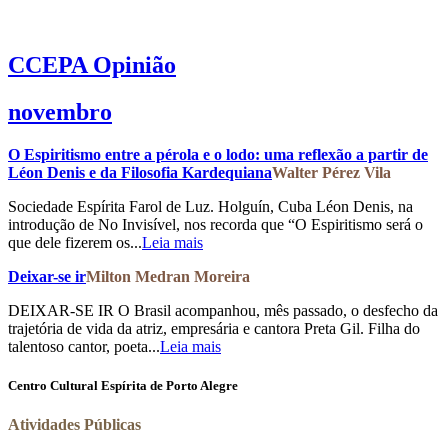
CCEPA
Opinião
novembro
O Espiritismo entre a pérola e o lodo: uma reflexão a partir de
Léon Denis e da Filosofia Kardequiana
Walter Pérez Vila
Sociedade Espírita Farol de Luz. Holguín, Cuba Léon Denis, na
introdução de No Invisível, nos recorda que “O Espiritismo será o
que dele fizerem os...
Leia mais
Deixar-se ir
Milton Medran Moreira
DEIXAR-SE IR O Brasil acompanhou, mês passado, o desfecho da
trajetória de vida da atriz, empresária e cantora Preta Gil. Filha do
talentoso cantor, poeta...
Leia mais
Centro Cultural Espírita de Porto Alegre
Atividades Públicas