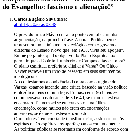
do Evangelho: fascismo e alienação!
”
Carlos Eugênio Silva
disse:
abril 14, 2026 às 08:38
O prezado irmão Flávio entra no ponto central da minha
argumentação, na primeira frase. A obra “Politicamente …
representou um alinhamento ideológico com o governo
ditatorial do Estado Novo que, em 1938, vivia seu apogeu”.
Eu me pergunto, qual o objetivo do Plano Espiritual ao
permitir que o Espírito Humberto de Campos ditasse a obra?
O plano espiritual preferiu se alinhar à Varga? Ou Chico
Xavier escreveu um livro de baseado em seus sentimentos
ideológicos?
Ao contestarmos a conivência da obra com o regime de
Vargas, estamos fazendo uma crítica baseada na visão política
e filosófica mais comum hoje. Eu nasci em 1963; não sei
como pensava nas décadas de 30 e 40, se é que eu estava
encarnado. Eu nem sei se era era espírita na última
encarnação, como muitos não eram em encarnações
anteriores, se é que eu estava encarnado.
O mundo está em constante transformação, assim como nós
espíritas e não espíritas nos aperfeiçoamos continuamente.
As políticas públicas se reorganizam conforme de acordo com