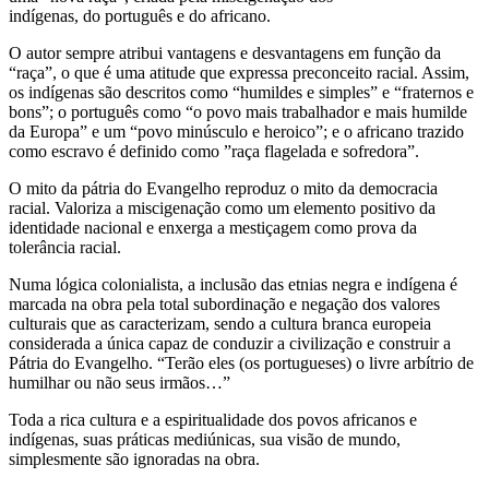
indígenas, do português e do africano.
O autor sempre atribui vantagens e desvantagens em função da
“raça”, o que é uma atitude que expressa preconceito racial. Assim,
os indígenas são descritos como “humildes e simples” e “fraternos e
bons”; o português como “o povo mais trabalhador e mais humilde
da Europa” e um “povo minúsculo e heroico”; e o africano trazido
como escravo é definido como ”raça flagelada e sofredora”.
O mito da pátria do Evangelho reproduz o mito da democracia
racial. Valoriza a miscigenação como um elemento positivo da
identidade nacional e enxerga a mestiçagem como prova da
tolerância racial.
Numa lógica colonialista, a inclusão das etnias negra e indígena é
marcada na obra pela total subordinação e negação dos valores
culturais que as caracterizam, sendo a cultura branca europeia
considerada a única capaz de conduzir a civilização e construir a
Pátria do Evangelho. “Terão eles (os portugueses) o livre arbítrio de
humilhar ou não seus irmãos…”
Toda a rica cultura e a espiritualidade dos povos africanos e
indígenas, suas práticas mediúnicas, sua visão de mundo,
simplesmente são ignoradas na obra.