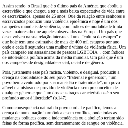
Assim sendo, o Brasil que é o último país da América que aboliu a
escravidão e que chegou a ter a mais baixa expectativa de vida entre
os escravizados, apenas de 25 anos. Que da relação entre senhores e
escravizados produziu uma violência epidêmica e hoje é um dos
campeões mundiais de violência, com índices de mortalidade trinta
vezes maiores do que aqueles observados na Europa. Um país que
desenvolveu na sua relação inter-racial uma “cultura do estupro” e
que hoje tem uma estimativa de mais de 400 mil estupros por ano,
onde a cada 8 segundos uma mulher é vítima de violência física. Um
país campeão em assassinatos de pessoas LGBTQIA+, com índices
de intolerância política acima da média mundial. Um país que é um
dos campeões de desigualdade social, racial e de gênero.
Pois, justamente esse país racista, violento, e desigual, produziu a
crença na cordialidade do seu povo “fraternal e generoso”, “um
povo bem aventurado por sua mansidão e fraternidade”, um povo
afável e amistoso desprovido de violência e sem preconceitos de
qualquer gênero e que “um dos seus traços característicos é o seu
profundo amor à liberdade” (p.147).
Como consequência natural do povo cordial e pacífico, temos a
crença de numa nação harmônica e sem conflitos, onde todas as
mudanças políticas como a independência ou a abolição teriam sido
feitas de forma pacífica, sem derramamento de sangue ou violência.