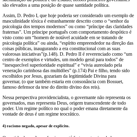
são elevados a uma posição de quase santidade política.
Assim, D. Pedro I, que hoje poderia ser considerado um exemplo de
masculinidade tóxica é estranhamente descrito como o “senhor da
psicologia dos tempos modernos” ou como “príncipe das claridades
fraternas”. Um príncipe português com comportamento despótico é
visto como um “homem de notável acuidade em se tratando de
psicologia política” ou ainda, “espírito empreendedor na direção das
coisas públicas, inaugurando a era constitucional com as suas
valorosas iniciativas”(p.148). D. Pedro II é reverenciado como “um
centro de exemplos e virtudes, um modelo geral para todos” de
“inesquecível superioridade espiritual” e “vivia aureolado pela
veneração carinhosa das multidões” (p.174) Pai e filho, tendo sido
escolhidos por Jesus, gozariam da legitimidade Divina para
governar, (o que também estaria em consonância com Bossuet,
famoso defensor da tese do direito divino dos reis).
Nessa perspectiva providencialista, o governante não representa os
governados, mas representa Deus, origem transcendente de todo
poder. Um regime político no qual o poder emana diretamente da
vontade de deus é um regime teocrático.
4) racismo negado, apesar de explícito.