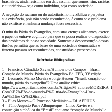
brasileiros, ainda resistimos em dar: assumir que somos, sim, racistas
e autoritários— seja como indivíduo, seja como sociedade.
A negação do racismo ou do autoritarismo invizibiliza e perpetua
sua existência, pois não sendo reconhecido, é como se o problema
não existisse e nenhuma mudança fosse necessária.
O mito da Pátria do Evangelho, com suas crenças alienantes, exerce
o papel de entrave cognitivo para que se possa realizar o diagnóstico
dos problemas da nossa sociedade. Somente a desconstrução dessas
ilusões permitirá que as bases de uma sociedade democrática e
fraterna possam ser reconhecidas, construídas e preservadas.
Referências Bibliográficas:
1 – Francisco Câmdido Xavier/Humberto de Campos – Brasil,
Coração do Mundo. Pátria do Evangelho- Ed. FEB, 33ª edição
2 – Leonardo Marno Moreira e Jorge Hessen- “Brasil, coração do
mundo, pátria do evangelho”? Uma análise crítica.
https://www.espiritualidades.com.br/Artigos/M_autores/MOREIR
Cora%E7%E3o-do-mundo-P%E1tria-do-Evangelho-Uma-
An%E1lise-Cr%EDtica.pdf
3 – Elias Moraes – O Processo Mediúnico – Ed. AEPHUS
4 – Túlio Augusto Paz e Albuquerque – Chico Xavier e a
construção simbólica do “Brasil” enquanto “coração do Mundo” e