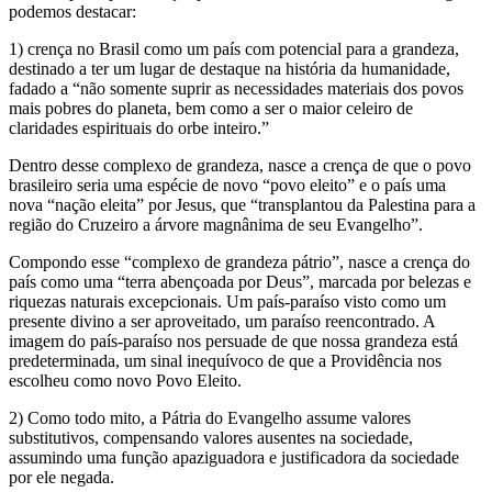
podemos destacar:
1) crença no Brasil como um país com potencial para a grandeza,
destinado a ter um lugar de destaque na história da humanidade,
fadado a “não somente suprir as necessidades materiais dos povos
mais pobres do planeta, bem como a ser o maior celeiro de
claridades espirituais do orbe inteiro.”
Dentro desse complexo de grandeza, nasce a crença de que o povo
brasileiro seria uma espécie de novo “povo eleito” e o país uma
nova “nação eleita” por Jesus, que “transplantou da Palestina para a
região do Cruzeiro a árvore magnânima de seu Evangelho”.
Compondo esse “complexo de grandeza pátrio”, nasce a crença do
país como uma “terra abençoada por Deus”, marcada por belezas e
riquezas naturais excepcionais. Um país-paraíso visto como um
presente divino a ser aproveitado, um paraíso reencontrado. A
imagem do país-paraíso nos persuade de que nossa grandeza está
predeterminada, um sinal inequívoco de que a Providência nos
escolheu como novo Povo Eleito.
2) Como todo mito, a Pátria do Evangelho assume valores
substitutivos, compensando valores ausentes na sociedade,
assumindo uma função apaziguadora e justificadora da sociedade
por ele negada.