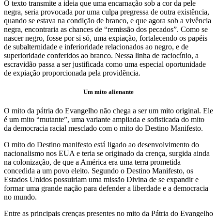
O texto transmite a ideia que uma encarnação sob a cor da pele
negra, seria provocada por uma culpa pregressa de outra existência,
quando se estava na condição de branco, e que agora sob a vivência
negra, encontraria as chances de “remissão dos pecados”. Como se
nascer negro, fosse por si só, uma expiação, fortalecendo os papéis
de subalternidade e inferioridade relacionados ao negro, e de
superioridade conferidos ao branco. Nessa linha de raciocínio, a
escravidão passa a ser justificada como uma especial oportunidade
de expiação proporcionada pela providência.
Um mito alienante
O mito da pátria do Evangelho não chega a ser um mito original. Ele
é um mito “mutante”, uma variante ampliada e sofisticada do mito
da democracia racial mesclado com o mito do Destino Manifesto.
O mito do Destino manifesto está ligado ao desenvolvimento do
nacionalismo nos EUA e teria se originado da crença, surgida ainda
na colonização, de que a América era uma terra prometida
concedida a um povo eleito. Segundo o Destino Manifesto, os
Estados Unidos possuiriam uma missão Divina de se expandir e
formar uma grande nação para defender a liberdade e a democracia
no mundo.
Entre as principais crenças presentes no mito da Pátria do Evangelho