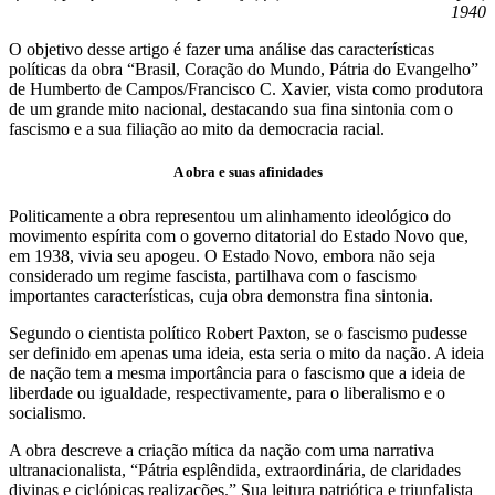
1940
O objetivo desse artigo é fazer uma análise das características
políticas da obra “Brasil, Coração do Mundo, Pátria do Evangelho”
de Humberto de Campos/Francisco C. Xavier, vista como produtora
de um grande mito nacional, destacando sua fina sintonia com o
fascismo e a sua filiação ao mito da democracia racial.
A obra e suas afinidades
Politicamente a obra representou um alinhamento ideológico do
movimento espírita com o governo ditatorial do Estado Novo que,
em 1938, vivia seu apogeu. O Estado Novo, embora não seja
considerado um regime fascista, partilhava com o fascismo
importantes características, cuja obra demonstra fina sintonia.
Segundo o cientista político Robert Paxton, se o fascismo pudesse
ser definido em apenas uma ideia, esta seria o mito da nação. A ideia
de nação tem a mesma importância para o fascismo que a ideia de
liberdade ou igualdade, respectivamente, para o liberalismo e o
socialismo.
A obra descreve a criação mítica da nação com uma narrativa
ultranacionalista, “Pátria esplêndida, extraordinária, de claridades
divinas e ciclópicas realizações.” Sua leitura patriótica e triunfalista