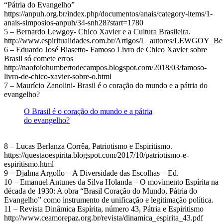
“Pátria do Evangelho”
https://anpuh.org.br/index.php/documentos/anais/category-items/1-
anais-simposios-anpuh/34-snh28?start=1780
5 – Bernardo Lewgoy- Chico Xavier e a Cultura Brasileira.
http://www.espiritualidades.com.br/Artigos/L_autores/LEWGOY_Bern
6 – Eduardo José Biasetto- Famoso Livro de Chico Xavier sobre
Brasil só comete erros
http://naofoiohumbertodecampos.blogspot.com/2018/03/famoso-
livro-de-chico-xavier-sobre-o.html
7 – Maurício Zanolini- Brasil é o coração do mundo e a pátria do
evangelho?
O Brasil é o coração do mundo e a pátria
do evangelho?
8 – Lucas Berlanza Corrêa, Patriotismo e Espiritismo.
https://questaoespirita.blogspot.com/2017/10/patriotismo-e-
espiritismo.html
9 – Djalma Argollo – A Diversidade das Escolhas – Ed.
10 – Emanuel Antunes da Silva Holanda – O movimento Espírita na
década de 1930: A obra “Brasil Coração do Mundo, Pátria do
Evangelho” como instrumento de unificação e legitimação política.
11 – Revista Dinâmica Espírita, número 43, Pátria e Espiritismo
http://www.ceamorepaz.org.br/revista/dinamica_espirita_43.pdf