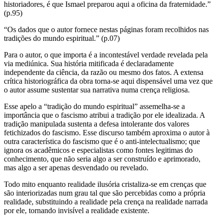
historiadores, é que Ismael preparou aqui a oficina da fraternidade.”
(p.95)
“Os dados que o autor fornece nestas páginas foram recolhidos nas
tradições do mundo espiritual.” (p.07)
Para o autor, o que importa é a incontestável verdade revelada pela
via mediúnica. Sua história mitificada é declaradamente
independente da ciência, da razão ou mesmo dos fatos. A extensa
crítica historiográfica da obra torna-se aqui dispensável uma vez que
o autor assume sustentar sua narrativa numa crença religiosa.
Esse apelo a “tradição do mundo espiritual” assemelha-se a
importância que o fascismo atribui a tradição por ele idealizada. A
tradição manipulada sustenta a defesa intolerante dos valores
fetichizados do fascismo. Esse discurso também aproxima o autor à
outra característica do fascismo que é o anti-intelectualismo; que
ignora os acadêmicos e especialistas como fontes legitimas do
conhecimento, que não seria algo a ser construído e aprimorado,
mas algo a ser apenas desvendado ou revelado.
Todo mito enquanto realidade ilusória cristaliza-se em crenças que
são interiorizadas num grau tal que são percebidas como a própria
realidade, substituindo a realidade pela crença na realidade narrada
por ele, tornando invisível a realidade existente.