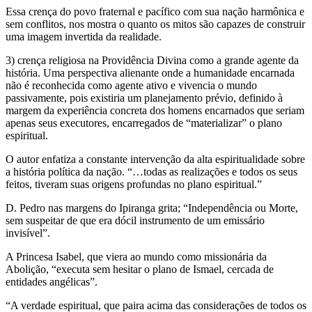
Essa crença do povo fraternal e pacífico com sua nação harmônica e
sem conflitos, nos mostra o quanto os mitos são capazes de construir
uma imagem invertida da realidade.
3) crença religiosa na Providência Divina como a grande agente da
história. Uma perspectiva alienante onde a humanidade encarnada
não é reconhecida como agente ativo e vivencia o mundo
passivamente, pois existiria um planejamento prévio, definido à
margem da experiência concreta dos homens encarnados que seriam
apenas seus executores, encarregados de “materializar” o plano
espiritual.
O autor enfatiza a constante intervenção da alta espiritualidade sobre
a história política da nação. “…todas as realizações e todos os seus
feitos, tiveram suas origens profundas no plano espiritual.”
D. Pedro nas margens do Ipiranga grita; “Independência ou Morte,
sem suspeitar de que era dócil instrumento de um emissário
invisível”.
A Princesa Isabel, que viera ao mundo como missionária da
Abolição, “executa sem hesitar o plano de Ismael, cercada de
entidades angélicas”.
“A verdade espiritual, que paira acima das considerações de todos os