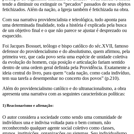
tende a diminuir ou extinguir os “pecados” passados de seus objetos
fetichizados. Além da nação, a Igreja também é fetichizada na obra.
Com sua narrativa providencialista e teleológica, tudo aponta para
uma determinada finalidade, toda a história é explicada pela busca
de um objetivo final e o que não parece se ajustar é desprezado ou
esquecido.
Foi Jacques Bossuet, teólogo e bispo católico do séc.XVII, famoso
defensor do providencialismo e do absolutismo, quem afirmou, pela
primeira vez, que cada povo seria uma espécie de unidade coletiva
da evolução do homem, cuja posição e articulação fariam sentido
dentro de uma ordem geral definida pela Providência. Exatamente a
ideia central do livro, para quem “cada nação, como cada indivíduo,
tem sua tarefa a desempenhar no concerto dos povos” (p.210).
Além do providencialismo católico e do ultranacionalismo, a obra
apresenta uma narrativa com as seguintes características políticas:
1) Reacionarismo e alienação:
O autor considera a sociedade como sendo uma comunidade de
indivíduos una e indivisa voltada para o bem comum, não
reconhecendo qualquer agente social coletivo como classes,
grupos, instituições, organizações ou sistemas. Seu individualismo