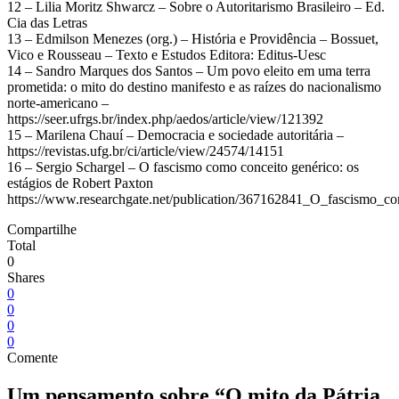
12 – Lilia Moritz Shwarcz – Sobre o Autoritarismo Brasileiro – Ed.
Cia das Letras
13 – Edmilson Menezes (org.) – História e Providência – Bossuet,
Vico e Rousseau – Texto e Estudos Editora: Editus-Uesc
14 – Sandro Marques dos Santos – Um povo eleito em uma terra
prometida: o mito do destino manifesto e as raízes do nacionalismo
norte-americano –
https://seer.ufrgs.br/index.php/aedos/article/view/121392
15 – Marilena Chauí – Democracia e sociedade autoritária –
https://revistas.ufg.br/ci/article/view/24574/14151
16 – Sergio Schargel – O fascismo como conceito genérico: os
estágios de Robert Paxton
https://www.researchgate.net/publication/367162841_O_fascismo_c
Compartilhe
Total
0
Shares
0
0
0
0
Comente
Um pensamento sobre “
O mito da Pátria