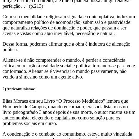
força e da força do direito, até que o planeta possa atingir relativa
perfeição…” (p.213)
Com sua mentalidade religiosa resignada e contemplativa, induz um
comportamento político de acomodação, submissão e passividade
que naturaliza relações de dominação e poder, que passam a ser
aceitas e vistas como algo inevitável, necessário e natural.
Dessa forma, podemos afirmar que a obra é indutora de alienação
política.
Alienar-se é não compreender o mundo, é perder a consciência
crítica em relação à realidade social e política, tornando-se passivo e
conformado. Alienar-se é vivenciar o mundo passivamente, não
vendo a sí mesmo como um agente ativo.
2) Anticomunismo:
Elias Moraes em seu Livro “O Processo Mediúnico” lembra que
Humberto de Campos, quando encarnado, era socialista, mas no
livro psicografado 3 anos depois de sua morte, o autor mostra-se um
anticomunista, elegendo o capitalismo como solução para os
problemas sociais em curso.
A condenação e o combate ao comunismo, esteva muito vinculada