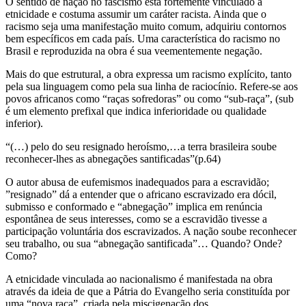
O sentido de nação no fascismo está fortemente vinculado a
etnicidade e costuma assumir um caráter racista. Ainda que o
racismo seja uma manifestação muito comum, adquiriu contornos
bem específicos em cada país. Uma característica do racismo no
Brasil e reproduzida na obra é sua veementemente negação.
Mais do que estrutural, a obra expressa um racismo explícito, tanto
pela sua linguagem como pela sua linha de raciocínio. Refere-se aos
povos africanos como “raças sofredoras” ou como “sub-raça”, (sub
é um elemento prefixal que indica inferioridade ou qualidade
inferior).
“(…) pelo do seu resignado heroísmo,…a terra brasileira soube
reconhecer-lhes as abnegações santificadas”(p.64)
O autor abusa de eufemismos inadequados para a escravidão;
”resignado” dá a entender que o africano escravizado era dócil,
submisso e conformado e “abnegação” implica em renúncia
espontânea de seus interesses, como se a escravidão tivesse a
participação voluntária dos escravizados. A nação soube reconhecer
seu trabalho, ou sua “abnegação santificada”… Quando? Onde?
Como?
A etnicidade vinculada ao nacionalismo é manifestada na obra
através da ideia de que a Pátria do Evangelho seria constituída por
uma “nova raça”, criada pela miscigenação dos