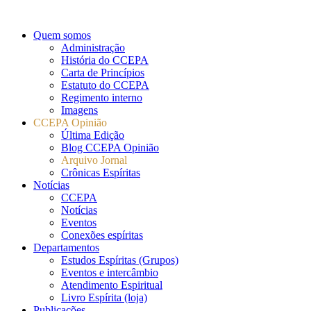
Quem somos
Administração
História do CCEPA
Carta de Princípios
Estatuto do CCEPA
Regimento interno
Imagens
CCEPA Opinião
Última Edição
Blog CCEPA Opinião
Arquivo Jornal
Crônicas Espíritas
Notícias
CCEPA
Notícias
Eventos
Conexões espíritas
Departamentos
Estudos Espíritas (Grupos)
Eventos e intercâmbio
Atendimento Espiritual
Livro Espírita (loja)
Publicações