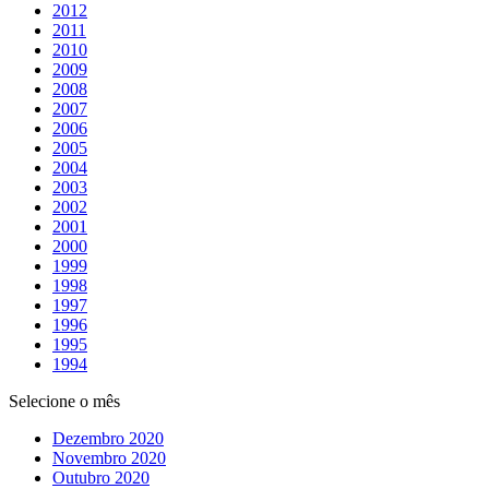
2012
2011
2010
2009
2008
2007
2006
2005
2004
2003
2002
2001
2000
1999
1998
1997
1996
1995
1994
Selecione o mês
Dezembro 2020
Novembro 2020
Outubro 2020