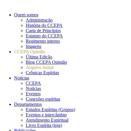
Quem somos
Administração
História do CCEPA
Carta de Princípios
Estatuto do CCEPA
Regimento interno
Imagens
CCEPA Opinião
Última Edição
Blog CCEPA Opinião
Arquivo Jornal
Crônicas Espíritas
Notícias
CCEPA
Notícias
Eventos
Conexões espíritas
Departamentos
Estudos Espíritas (Grupos)
Eventos e intercâmbio
Atendimento Espiritual
Livro Espírita (loja)
Publicações