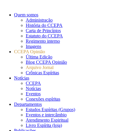
Quem somos
Administração
História do CCEPA
Carta de Princípios
Estatuto do CCEPA
Regimento interno
Imagens
CCEPA Opinião
Última Edição
Blog CCEPA Opinião
Arquivo Jornal
Crônicas Espíritas
Notícias
CCEPA
Notícias
Eventos
Conexões espíritas
Departamentos
Estudos Espíritas (Grupos)
Eventos e intercâmbio
Atendimento Espiritual
Livro Espírita (loja)
Publicações