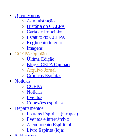
Quem somos
Administração
História do CCEPA
Carta de Princípios
Estatuto do CCEPA
Regimento interno
Imagens
CCEPA Opinião
Última Edição
Blog CCEPA Opinião
Arquivo Jornal
Crônicas Espíritas
Notícias
CCEPA
Notícias
Eventos
Conexões espíritas
Departamentos
Estudos Espíritas (Grupos)
Eventos e intercâmbio
Atendimento Espiritual
Livro Espírita (loja)
Publicações