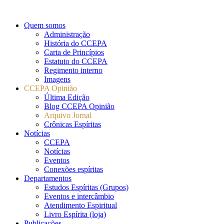
Quem somos
Administração
História do CCEPA
Carta de Princípios
Estatuto do CCEPA
Regimento interno
Imagens
CCEPA Opinião
Última Edição
Blog CCEPA Opinião
Arquivo Jornal
Crônicas Espíritas
Notícias
CCEPA
Notícias
Eventos
Conexões espíritas
Departamentos
Estudos Espíritas (Grupos)
Eventos e intercâmbio
Atendimento Espiritual
Livro Espírita (loja)
Publicações