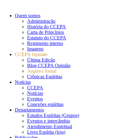
Quem somos
Administração
História do CCEPA
Carta de Princípios
Estatuto do CCEPA
Regimento interno
Imagens
CCEPA Opinião
Última Edição
Blog CCEPA Opinião
Arquivo Jornal
Crônicas Espíritas
Notícias
CCEPA
Notícias
Eventos
Conexões espíritas
Departamentos
Estudos Espíritas (Grupos)
Eventos e intercâmbio
Atendimento Espiritual
Livro Espírita (loja)
Publicações