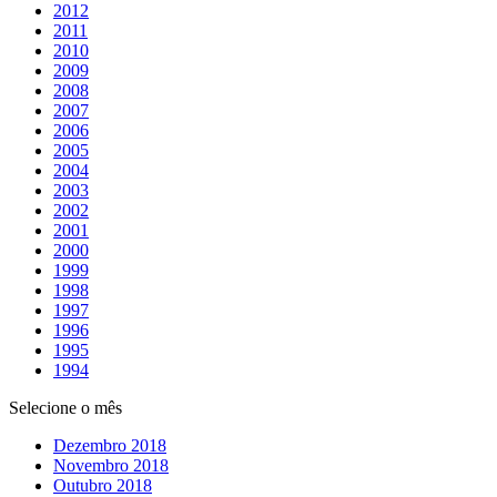
2012
2011
2010
2009
2008
2007
2006
2005
2004
2003
2002
2001
2000
1999
1998
1997
1996
1995
1994
Selecione o mês
Dezembro 2018
Novembro 2018
Outubro 2018