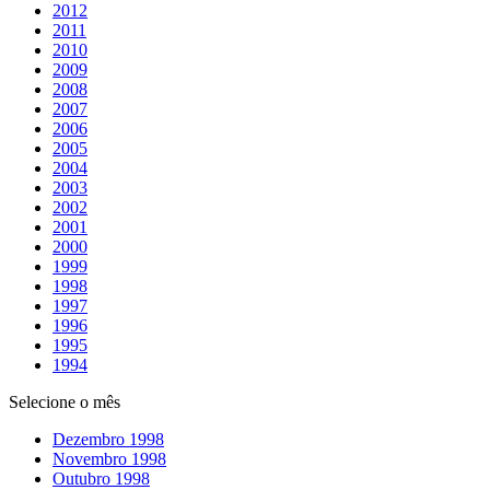
2012
2011
2010
2009
2008
2007
2006
2005
2004
2003
2002
2001
2000
1999
1998
1997
1996
1995
1994
Selecione o mês
Dezembro 1998
Novembro 1998
Outubro 1998