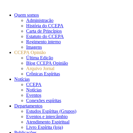
Quem somos
Administração
História do CCEPA
Carta de Princípios
Estatuto do CCEPA
Regimento interno
Imagens
CCEPA Opinião
Última Edição
Blog CCEPA Opinião
Arquivo Jornal
Crônicas Espíritas
Notícias
CCEPA
Notícias
Eventos
Conexões espíritas
Departamentos
Estudos Espíritas (Grupos)
Eventos e intercâmbio
Atendimento Espiritual
Livro Espírita (loja)
Publicações