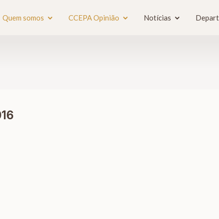
Quem somos
CCEPA Opinião
Notícias
Depar
016