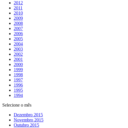
2012
2011
2010
2009
2008
2007
2006
2005
2004
2003
2002
2001
2000
1999
1998
1997
1996
1995
1994
Selecione o mês
Dezembro 2015
Novembro 2015
Outubro 2015