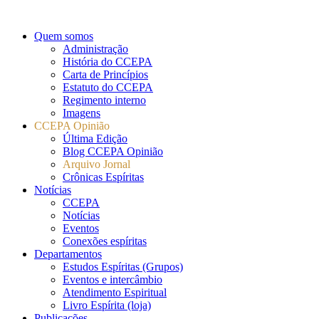
Quem somos
Administração
História do CCEPA
Carta de Princípios
Estatuto do CCEPA
Regimento interno
Imagens
CCEPA Opinião
Última Edição
Blog CCEPA Opinião
Arquivo Jornal
Crônicas Espíritas
Notícias
CCEPA
Notícias
Eventos
Conexões espíritas
Departamentos
Estudos Espíritas (Grupos)
Eventos e intercâmbio
Atendimento Espiritual
Livro Espírita (loja)
Publicações