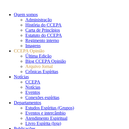
Quem somos
Administração
História do CCEPA
Carta de Princípios
Estatuto do CCEPA
Regimento interno
Imagens
CCEPA Opinião
Última Edição
Blog CCEPA Opinião
Arquivo Jornal
Crônicas Espíritas
Notícias
CCEPA
Notícias
Eventos
Conexões espíritas
Departamentos
Estudos Espíritas (Grupos)
Eventos e intercâmbio
Atendimento Espiritual
Livro Espírita (loja)
Publicações