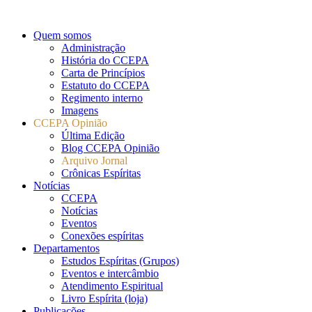
Quem somos
Administração
História do CCEPA
Carta de Princípios
Estatuto do CCEPA
Regimento interno
Imagens
CCEPA Opinião
Última Edição
Blog CCEPA Opinião
Arquivo Jornal
Crônicas Espíritas
Notícias
CCEPA
Notícias
Eventos
Conexões espíritas
Departamentos
Estudos Espíritas (Grupos)
Eventos e intercâmbio
Atendimento Espiritual
Livro Espírita (loja)
Publicações