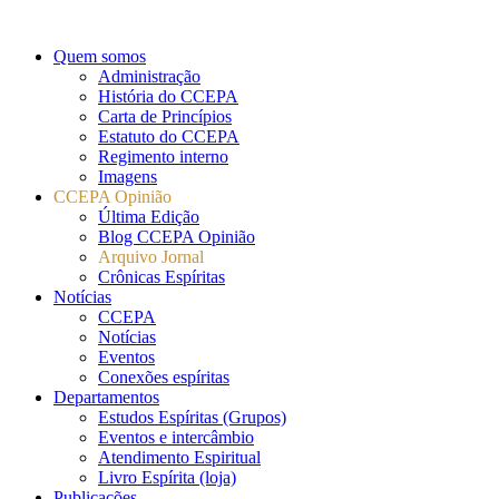
Quem somos
Administração
História do CCEPA
Carta de Princípios
Estatuto do CCEPA
Regimento interno
Imagens
CCEPA Opinião
Última Edição
Blog CCEPA Opinião
Arquivo Jornal
Crônicas Espíritas
Notícias
CCEPA
Notícias
Eventos
Conexões espíritas
Departamentos
Estudos Espíritas (Grupos)
Eventos e intercâmbio
Atendimento Espiritual
Livro Espírita (loja)
Publicações