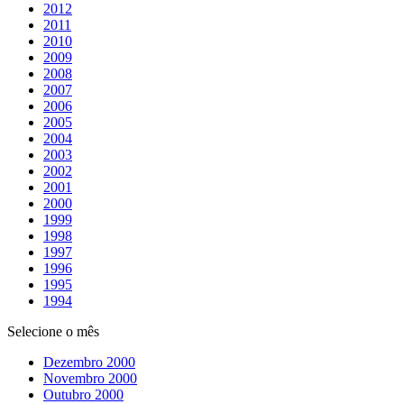
2012
2011
2010
2009
2008
2007
2006
2005
2004
2003
2002
2001
2000
1999
1998
1997
1996
1995
1994
Selecione o mês
Dezembro 2000
Novembro 2000
Outubro 2000