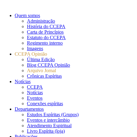
Quem somos
Administração
História do CCEPA
Carta de Princípios
Estatuto do CCEPA
Regimento interno
Imagens
CCEPA Opinião
Última Edição
Blog CCEPA Opinião
Arquivo Jornal
Crônicas Espíritas
Notícias
CCEPA
Notícias
Eventos
Conexões espíritas
Departamentos
Estudos Espíritas (Grupos)
Eventos e intercâmbio
Atendimento Espiritual
Livro Espírita (loja)
Publicações