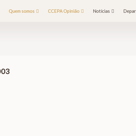
Quem somos
CCEPA Opinião
Notícias
Depar
003