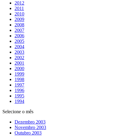
2012
2011
2010
2009
2008
2007
2006
2005
2004
2003
2002
2001
2000
1999
1998
1997
1996
1995
1994
Selecione o mês
Dezembro 2003
Novembro 2003
Outubro 2003