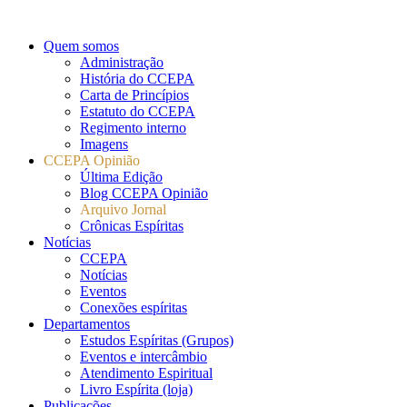
Quem somos
Administração
História do CCEPA
Carta de Princípios
Estatuto do CCEPA
Regimento interno
Imagens
CCEPA Opinião
Última Edição
Blog CCEPA Opinião
Arquivo Jornal
Crônicas Espíritas
Notícias
CCEPA
Notícias
Eventos
Conexões espíritas
Departamentos
Estudos Espíritas (Grupos)
Eventos e intercâmbio
Atendimento Espiritual
Livro Espírita (loja)
Publicações