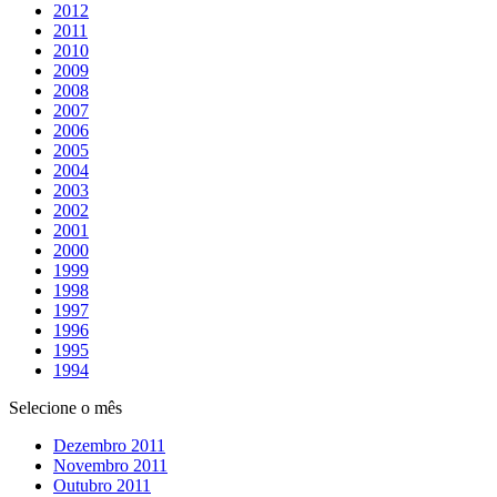
2012
2011
2010
2009
2008
2007
2006
2005
2004
2003
2002
2001
2000
1999
1998
1997
1996
1995
1994
Selecione o mês
Dezembro 2011
Novembro 2011
Outubro 2011