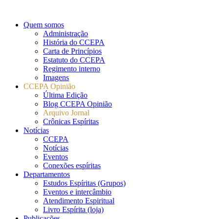
Quem somos
Administração
História do CCEPA
Carta de Princípios
Estatuto do CCEPA
Regimento interno
Imagens
CCEPA Opinião
Última Edição
Blog CCEPA Opinião
Arquivo Jornal
Crônicas Espíritas
Notícias
CCEPA
Notícias
Eventos
Conexões espíritas
Departamentos
Estudos Espíritas (Grupos)
Eventos e intercâmbio
Atendimento Espiritual
Livro Espírita (loja)
Publicações