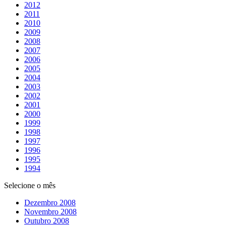
2012
2011
2010
2009
2008
2007
2006
2005
2004
2003
2002
2001
2000
1999
1998
1997
1996
1995
1994
Selecione o mês
Dezembro 2008
Novembro 2008
Outubro 2008