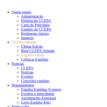
Quem somos
Administração
História do CCEPA
Carta de Princípios
Estatuto do CCEPA
Regimento interno
Imagens
CCEPA Opinião
Última Edição
Blog CCEPA Opinião
Arquivo Jornal
Crônicas Espíritas
Notícias
CCEPA
Notícias
Eventos
Conexões espíritas
Departamentos
Estudos Espíritas (Grupos)
Eventos e intercâmbio
Atendimento Espiritual
Livro Espírita (loja)
Publicações