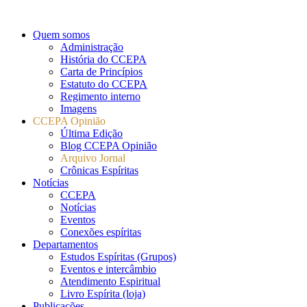
Quem somos
Administração
História do CCEPA
Carta de Princípios
Estatuto do CCEPA
Regimento interno
Imagens
CCEPA Opinião
Última Edição
Blog CCEPA Opinião
Arquivo Jornal
Crônicas Espíritas
Notícias
CCEPA
Notícias
Eventos
Conexões espíritas
Departamentos
Estudos Espíritas (Grupos)
Eventos e intercâmbio
Atendimento Espiritual
Livro Espírita (loja)
Publicações