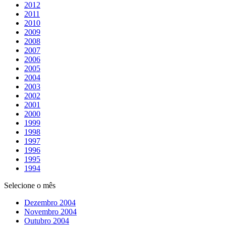
2012
2011
2010
2009
2008
2007
2006
2005
2004
2003
2002
2001
2000
1999
1998
1997
1996
1995
1994
Selecione o mês
Dezembro 2004
Novembro 2004
Outubro 2004