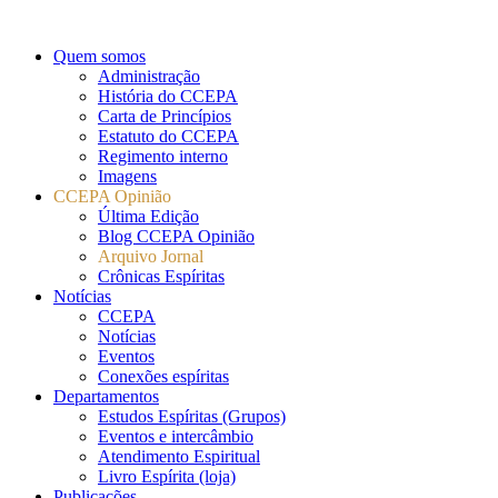
Quem somos
Administração
História do CCEPA
Carta de Princípios
Estatuto do CCEPA
Regimento interno
Imagens
CCEPA Opinião
Última Edição
Blog CCEPA Opinião
Arquivo Jornal
Crônicas Espíritas
Notícias
CCEPA
Notícias
Eventos
Conexões espíritas
Departamentos
Estudos Espíritas (Grupos)
Eventos e intercâmbio
Atendimento Espiritual
Livro Espírita (loja)
Publicações