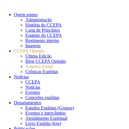
Quem somos
Administração
História do CCEPA
Carta de Princípios
Estatuto do CCEPA
Regimento interno
Imagens
CCEPA Opinião
Última Edição
Blog CCEPA Opinião
Arquivo Jornal
Crônicas Espíritas
Notícias
CCEPA
Notícias
Eventos
Conexões espíritas
Departamentos
Estudos Espíritas (Grupos)
Eventos e intercâmbio
Atendimento Espiritual
Livro Espírita (loja)
Publicações