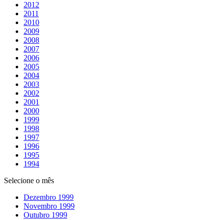
2012
2011
2010
2009
2008
2007
2006
2005
2004
2003
2002
2001
2000
1999
1998
1997
1996
1995
1994
Selecione o mês
Dezembro 1999
Novembro 1999
Outubro 1999