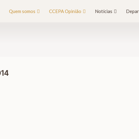
Quem somos
CCEPA Opinião
Notícias
Depar
014