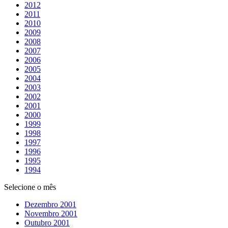
2012
2011
2010
2009
2008
2007
2006
2005
2004
2003
2002
2001
2000
1999
1998
1997
1996
1995
1994
Selecione o mês
Dezembro 2001
Novembro 2001
Outubro 2001