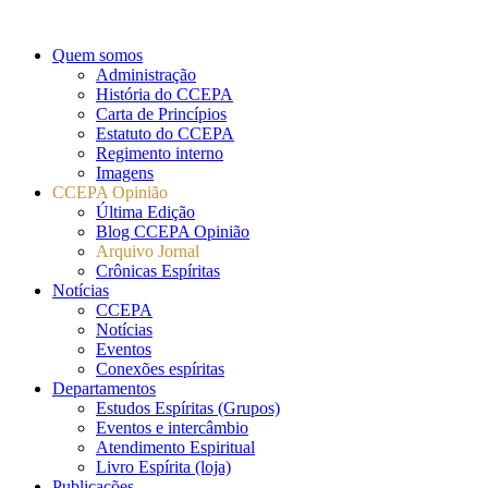
Quem somos
Administração
História do CCEPA
Carta de Princípios
Estatuto do CCEPA
Regimento interno
Imagens
CCEPA Opinião
Última Edição
Blog CCEPA Opinião
Arquivo Jornal
Crônicas Espíritas
Notícias
CCEPA
Notícias
Eventos
Conexões espíritas
Departamentos
Estudos Espíritas (Grupos)
Eventos e intercâmbio
Atendimento Espiritual
Livro Espírita (loja)
Publicações