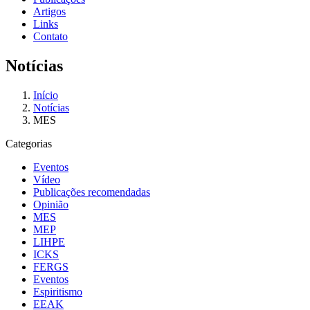
Artigos
Links
Contato
Notícias
Início
Notícias
MES
Categorias
Eventos
Vídeo
Publicações recomendadas
Opinião
MES
MEP
LIHPE
ICKS
FERGS
Eventos
Espiritismo
EEAK