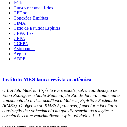
ECK
Cursos recomendados
CPDoc
Conexões Espíritas
CIMA
Ciclo de Estudos Espíritas
CEPABrasil
CEPA
CCEPA
Astronomia
Aephus
ABPE
Instituto MES lança revista acadêmica
O Instituto Matéria, Espírito e Sociedade, sob a coordenação de
Elton Rodrigues e Saulo Monteiro, do Rio de Janeiro, anunciou o
lançamento da revista acadêmica Matéria, Espírito e Sociedade
(RMES). O objetivo da RMES é promover, fomentar e facilitar a
construção do conhecimento no que diz respeito às relações e
correlações entre espiritualismo, espiritualidade e […]
Centro Cultural Espírita de Porto Alegre