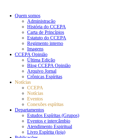
Quem somos
Administração
História do CCEPA
Carta de Princípios
Estatuto do CCEPA
Regimento interno
Imagens
CCEPA Opinião
Última Edição
Blog CCEPA Opinião
Arquivo Jornal
Crônicas Espíritas
Notícias
CCEPA
Notícias
Eventos
Conexões espíritas
Departamentos
Estudos Espíritas (Grupos)
Eventos e intercâmbio
Atendimento Espiritual
Livro Espírita (loja)
Publicações