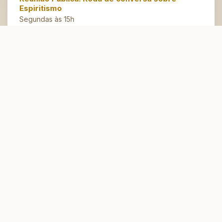
Espiritismo
Segundas às 15h
Artesanato do Bem
Terças às 14h30
Espaço Jovem
Domingos às 10h
Atendimento Espiritual
Conversação Fraterna e Passes
Quintas,
Tarde às 15h