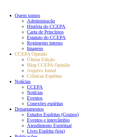
Quem somos
Administração
História do CCEPA
Carta de Princípios
Estatuto do CCEPA
Regimento interno
Imagens
CCEPA Opinião
Última Edição
Blog CCEPA Opinião
Arquivo Jornal
Crônicas Espíritas
Notícias
CCEPA
Notícias
Eventos
Conexões espíritas
Departamentos
Estudos Espíritas (Grupos)
Eventos e intercâmbio
Atendimento Espiritual
Livro Espírita (loja)
Publicações