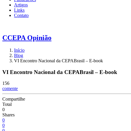
Artigos
Links
Contato
CCEPA
Opinião
Início
Blog
VI Encontro Nacional da CEPABrasil – E-book
VI Encontro Nacional da CEPABrasil – E-book
156
comente
Compartilhe
Total
0
Shares
0
0
0