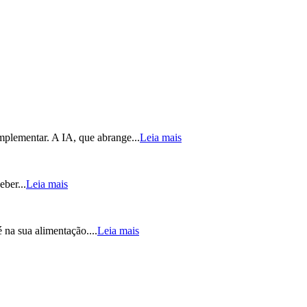
mplementar. A IA, que abrange...
Leia mais
eber...
Leia mais
na sua alimentação....
Leia mais