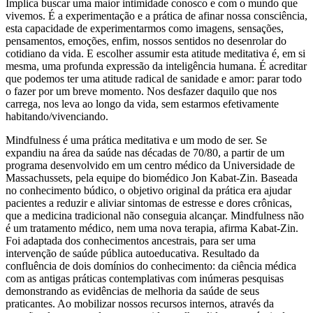
Implica buscar uma maior intimidade conosco e com o mundo que
vivemos. É a experimentação e a prática de afinar nossa consciência,
esta capacidade de experimentarmos como imagens, sensações,
pensamentos, emoções, enfim, nossos sentidos no desenrolar do
cotidiano da vida. E escolher assumir esta atitude meditativa é, em si
mesma, uma profunda expressão da inteligência humana. É acreditar
que podemos ter uma atitude radical de sanidade e amor: parar todo
o fazer por um breve momento. Nos desfazer daquilo que nos
carrega, nos leva ao longo da vida, sem estarmos efetivamente
habitando/vivenciando.
Mindfulness é uma prática meditativa e um modo de ser. Se
expandiu na área da saúde nas décadas de 70/80, a partir de um
programa desenvolvido em um centro médico da Universidade de
Massachussets, pela equipe do biomédico Jon Kabat-Zin. Baseada
no conhecimento búdico, o objetivo original da prática era ajudar
pacientes a reduzir e aliviar sintomas de estresse e dores crônicas,
que a medicina tradicional não conseguia alcançar. Mindfulness não
é um tratamento médico, nem uma nova terapia, afirma Kabat-Zin.
Foi adaptada dos conhecimentos ancestrais, para ser uma
intervenção de saúde pública autoeducativa. Resultado da
confluência de dois domínios do conhecimento: da ciência médica
com as antigas práticas contemplativas com inúmeras pesquisas
demonstrando as evidências de melhoria da saúde de seus
praticantes. Ao mobilizar nossos recursos internos, através da