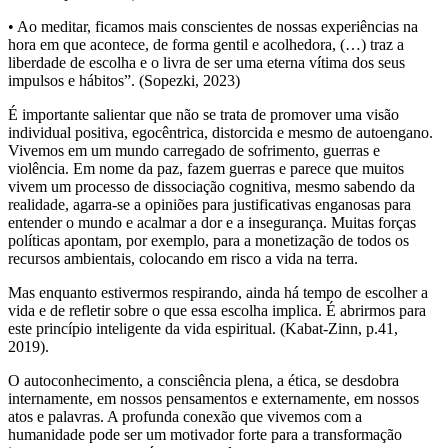
• Ao meditar, ficamos mais conscientes de nossas experiências na
hora em que acontece, de forma gentil e acolhedora, (…) traz a
liberdade de escolha e o livra de ser uma eterna vítima dos seus
impulsos e hábitos”. (Sopezki, 2023)
É importante salientar que não se trata de promover uma visão
individual positiva, egocêntrica, distorcida e mesmo de autoengano.
Vivemos em um mundo carregado de sofrimento, guerras e
violência. Em nome da paz, fazem guerras e parece que muitos
vivem um processo de dissociação cognitiva, mesmo sabendo da
realidade, agarra-se a opiniões para justificativas enganosas para
entender o mundo e acalmar a dor e a insegurança. Muitas forças
políticas apontam, por exemplo, para a monetização de todos os
recursos ambientais, colocando em risco a vida na terra.
Mas enquanto estivermos respirando, ainda há tempo de escolher a
vida e de refletir sobre o que essa escolha implica. É abrirmos para
este princípio inteligente da vida espiritual. (Kabat-Zinn, p.41,
2019).
O autoconhecimento, a consciência plena, a ética, se desdobra
internamente, em nossos pensamentos e externamente, em nossos
atos e palavras. A profunda conexão que vivemos com a
humanidade pode ser um motivador forte para a transformação