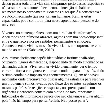
deixar passar toda uma vida sem chegarmos perto destas respostas se
não assumirmos o autoconhecimento, a intenção de habitar
realmente nosso corpo/mente. Podemos dizer que é a consciência e
o autoconhecimento que nos tornam humanos. Refinar estas
capacidades pode contribuir para nosso aprendizado pessoal e do
universo.
Vivemos no contemporâneo, com um turbilhão de informações.
Acelerados por inúmeros afazeres, agimos com um “des-compasso”
entre o que faço e nossos sentidos, pensamentos e emoções.
Acontecimentos vividos mas não vivenciados no corpo/mente e no
mundo ao redor. (Kabat-zin, 2019)
Assumimos facilmente papéis identitários e institucionalizados,
ocupando lugares demarcados, respondendo de modo automático as
demandas diárias. Viver sem ter vivido plenamente, ver o tempo
correr de forma vertiginosa é um risco contínuo para todos nós, dado
o ritmo contínuo e imposto dos acontecimentos. Quem não viveu
momentos onde precisávamos buscar alguma estratégia para resolver
um problema e somos levados pelo fluxo dos eventos, seguimos os
mesmos padrões de reações e respostas, nos preocupando com
urgências e perdendo contato com o que é de fato importante?
Intoxicados de informações parece que não chegamos a lugar algum
pois “não há tempo para pensar/refletir. Não posso parar”.