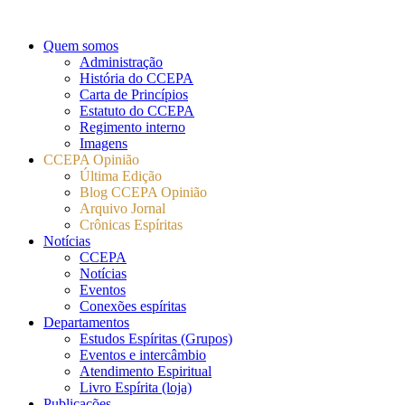
Quem somos
Administração
História do CCEPA
Carta de Princípios
Estatuto do CCEPA
Regimento interno
Imagens
CCEPA Opinião
Última Edição
Blog CCEPA Opinião
Arquivo Jornal
Crônicas Espíritas
Notícias
CCEPA
Notícias
Eventos
Conexões espíritas
Departamentos
Estudos Espíritas (Grupos)
Eventos e intercâmbio
Atendimento Espiritual
Livro Espírita (loja)
Publicações