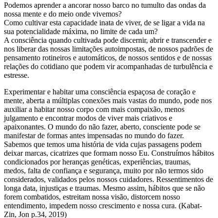
Podemos aprender a ancorar nosso barco no tumulto das ondas da
nossa mente e do meio onde vivemos?
Como cultivar esta capacidade inata de viver, de se ligar a vida na
sua potencialidade máxima, no limite de cada um?
A consciência quando cultivada pode discernir, abrir e transcender e
nos liberar das nossas limitações autoimpostas, de nossos padrões de
pensamento rotineiros e automáticos, de nossos sentidos e de nossas
relações do cotidiano que podem vir acompanhadas de turbulência e
estresse.
Experimentar e habitar uma consciência espaçosa de coração e
mente, aberta a múltiplas conexões mais vastas do mundo, pode nos
auxiliar a habitar nosso corpo com mais compaixão, menos
julgamento e encontrar modos de viver mais criativos e
apaixonantes. O mundo do não fazer, aberto, consciente pode se
manifestar de formas antes impensadas no mundo do fazer.
Sabemos que temos uma história de vida cujas passagens podem
deixar marcas, cicatrizes que formam nosso Eu. Construímos hábitos
condicionados por heranças genéticas, experiências, traumas,
medos, falta de confiança e segurança, muito por não termos sido
considerados, validados pelos nossos cuidadores. Ressentimentos de
longa data, injustiças e traumas. Mesmo assim, hábitos que se não
forem combatidos, estreitam nossa visão, distorcem nosso
entendimento, impedem nosso crescimento e nossa cura. (Kabat-
Zin, Jon p.34, 2019)