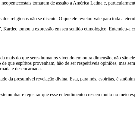
 neopentecostais tomaram de assalto a América Latina e, particularmente,
 dos religiosos não se discute. O que ele revelou vale para toda a etern
Kardec tomou a expressão em seu sentido etimológico. Entendeu-a com
a mais do que seres humanos vivendo em outra dimensão, não são eles i
 que espíritos provenham, hão de ser respeitáveis opiniões, mas sempr
rnada e desencarnada.
ade da presumível revelação divina. Esta, para nós, espíritas, é sinôni
estemunhar e registrar que esse entendimento cresceu muito no meio espí