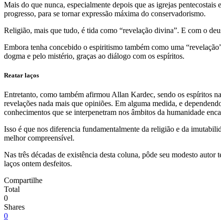
Mais do que nunca, especialmente depois que as igrejas pentecostais e
progresso, para se tornar expressão máxima do conservadorismo.
Religião, mais que tudo, é tida como “revelação divina”. E com o deus
Embora tenha concebido o espiritismo também como uma “revelação”, 
dogma e pelo mistério, graças ao diálogo com os espíritos.
Reatar laços
Entretanto, como também afirmou Allan Kardec, sendo os espíritos nad
revelações nada mais que opiniões. Em alguma medida, e dependendo de
conhecimentos que se interpenetram nos âmbitos da humanidade enca
Isso é que nos diferencia fundamentalmente da religião e da imutabilid
melhor compreensível.
Nas três décadas de existência desta coluna, pôde seu modesto autor t
laços ontem desfeitos.
Compartilhe
Total
0
Shares
0