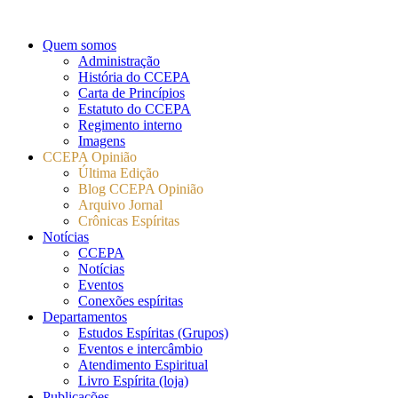
Quem somos
Administração
História do CCEPA
Carta de Princípios
Estatuto do CCEPA
Regimento interno
Imagens
CCEPA Opinião
Última Edição
Blog CCEPA Opinião
Arquivo Jornal
Crônicas Espíritas
Notícias
CCEPA
Notícias
Eventos
Conexões espíritas
Departamentos
Estudos Espíritas (Grupos)
Eventos e intercâmbio
Atendimento Espiritual
Livro Espírita (loja)
Publicações