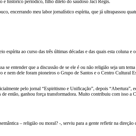
 histórico periódico, filho dileto do saudoso Jaci Regis.
, encerrando meu labor jornalístico espírita, que já ultrapassou quatro
eio espírita ao curso das três últimas décadas e das quais esta coluna 
ossa se entender que a discussão de se ele é ou não religião seja um te
o e nem dele foram pioneiros o Grupo de Santos e o Centro Cultural Es
nicialmente pelo jornal “Espiritismo e Unificação”, depois “Abertura”,
ros de então, ganhou força transformadora. Muito contribuiu com isso a
mântica – religião ou moral? -, serviu para a gente refletir na direção d