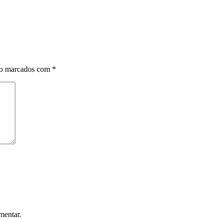
ão marcados com
*
mentar.