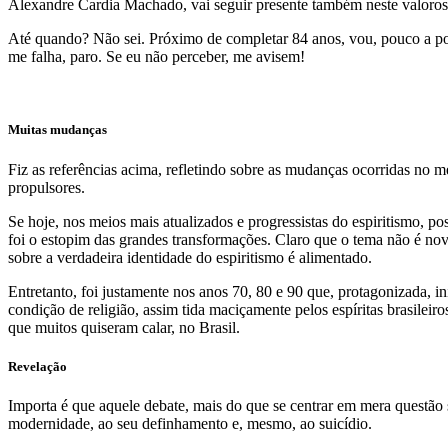
Alexandre Cardia Machado, vai seguir presente também neste valoroso e
Até quando? Não sei. Próximo de completar 84 anos, vou, pouco a pouco
me falha, paro. Se eu não perceber, me avisem!
Muitas mudanças
Fiz as referências acima, refletindo sobre as mudanças ocorridas no m
propulsores.
Se hoje, nos meios mais atualizados e progressistas do espiritismo, p
foi o estopim das grandes transformações. Claro que o tema não é nov
sobre a verdadeira identidade do espiritismo é alimentado.
Entretanto, foi justamente nos anos 70, 80 e 90 que, protagonizada, i
condição de religião, assim tida maciçamente pelos espíritas brasilei
que muitos quiseram calar, no Brasil.
Revelação
Importa é que aquele debate, mais do que se centrar em mera questão se
modernidade, ao seu definhamento e, mesmo, ao suicídio.