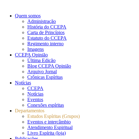
Quem somos
Administração
História do CCEPA
Carta de Princípios
Estatuto do CCEPA
Regimento interno
Imagens
CCEPA Opinião
Última Edição
Blog CCEPA Opinião
Arquivo Jornal
Crônicas Espíritas
Notícias
CCEPA
Notícias
Eventos
Conexões espíritas
Departamentos
Estudos Espíritas (Grupos)
Eventos e intercâmbio
Atendimento Espiritual
Livro Espírita (loja)
Publicações