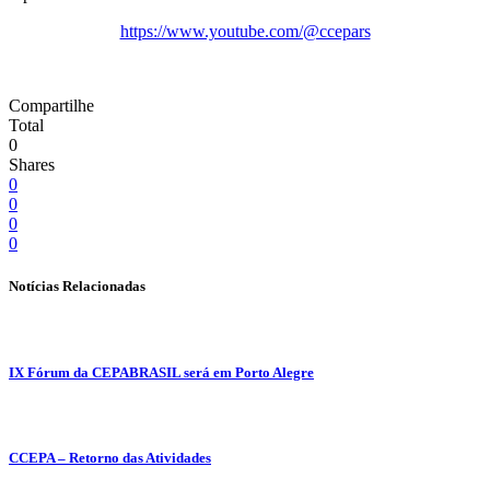
https://www.youtube.com/@ccepars
Compartilhe
Total
0
Shares
0
0
0
0
Notícias Relacionadas
IX Fórum da CEPABRASIL será em Porto Alegre
CCEPA – Retorno das Atividades