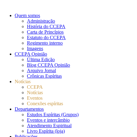
Quem somos
Administração
História do CCEPA
Carta de Princípios
Estatuto do CCEPA
Regimento interno
Imagens
CCEPA Opinião
Última Edição
Blog CCEPA Opinião
Arquivo Jornal
Crônicas Espíritas
Notícias
CCEPA
Notícias
Eventos
Conexões espíritas
Departamentos
Estudos Espíritas (Grupos)
Eventos e intercâmbio
Atendimento Espiritual
Livro Espírita (loja)
Publicações