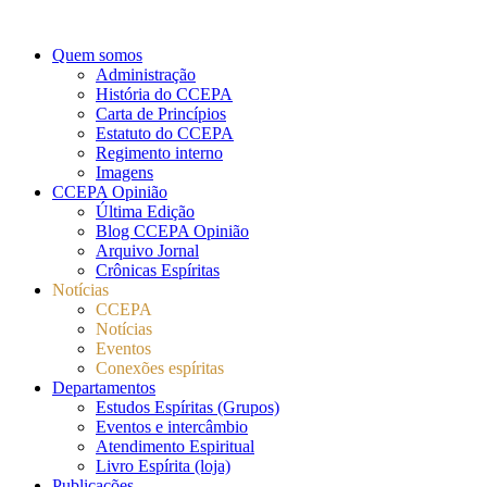
Quem somos
Administração
História do CCEPA
Carta de Princípios
Estatuto do CCEPA
Regimento interno
Imagens
CCEPA Opinião
Última Edição
Blog CCEPA Opinião
Arquivo Jornal
Crônicas Espíritas
Notícias
CCEPA
Notícias
Eventos
Conexões espíritas
Departamentos
Estudos Espíritas (Grupos)
Eventos e intercâmbio
Atendimento Espiritual
Livro Espírita (loja)
Publicações