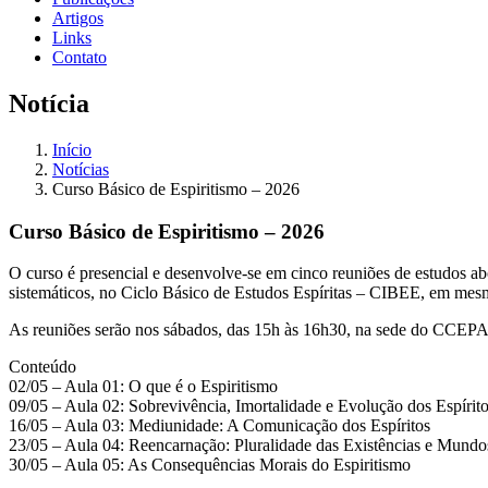
Artigos
Links
Contato
Notícia
Início
Notícias
Curso Básico de Espiritismo – 2026
Curso Básico de Espiritismo – 2026
O curso é presencial e desenvolve-se em cinco reuniões de estudos a
sistemáticos, no Ciclo Básico de Estudos Espíritas – CIBEE, em mesm
As reuniões serão nos sábados, das 15h às 16h30, na sede do CCEPA
Conteúdo
02/05 – Aula 01: O que é o Espiritismo
09/05 – Aula 02: Sobrevivência, Imortalidade e Evolução dos Espírit
16/05 – Aula 03: Mediunidade: A Comunicação dos Espíritos
23/05 – Aula 04: Reencarnação: Pluralidade das Existências e Mundo
30/05 – Aula 05: As Consequências Morais do Espiritismo