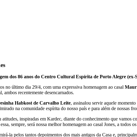
es
sagem dos 86 anos do Centro Cultural Espírita de Porto Alegre (ex-
os no último dia 29/4, com uma expressiva homenagem ao casal
Mauri
sal, ambos recentemente desencarnados.
resinha Habkost de Carvalho Leite
, assinalou servir aquele momento
mirado na comunidade espírita do nosso país e para além de nossas front
iu atitudes, inspiradas em Kardec, diante do conhecimento que vamos c
ssa, sempre, será nossa melhor homenagem ao casal Jones, a todos os
irá-la pelos tantos depoimentos dos mais antigos da Casa e, principal