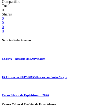
Compartilhe
Total
0
Shares
0
0
0
0
Notícias Relacionadas
CCEPA – Retorno das Atividades
IX Fórum da CEPABRASIL será em Porto Alegre
Curso Básico de Espiritismo – 2026
Centro Cultural Espírita de Porto Alegre