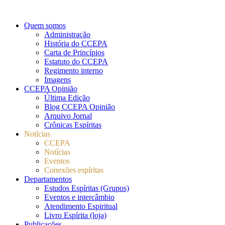
Quem somos
Administração
História do CCEPA
Carta de Princípios
Estatuto do CCEPA
Regimento interno
Imagens
CCEPA Opinião
Última Edição
Blog CCEPA Opinião
Arquivo Jornal
Crônicas Espíritas
Notícias
CCEPA
Notícias
Eventos
Conexões espíritas
Departamentos
Estudos Espíritas (Grupos)
Eventos e intercâmbio
Atendimento Espiritual
Livro Espírita (loja)
Publicações