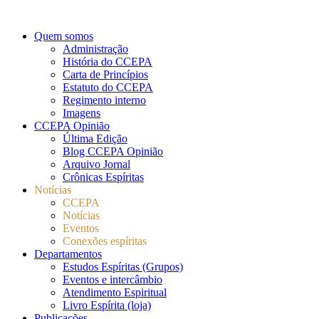
Quem somos
Administração
História do CCEPA
Carta de Princípios
Estatuto do CCEPA
Regimento interno
Imagens
CCEPA Opinião
Última Edição
Blog CCEPA Opinião
Arquivo Jornal
Crônicas Espíritas
Notícias
CCEPA
Notícias
Eventos
Conexões espíritas
Departamentos
Estudos Espíritas (Grupos)
Eventos e intercâmbio
Atendimento Espiritual
Livro Espírita (loja)
Publicações