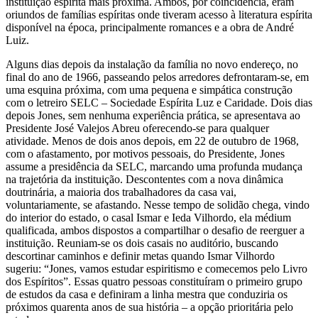
instituição espírita mais próxima. Ambos, por coincidência, eram
oriundos de famílias espíritas onde tiveram acesso à literatura espírita
disponível na época, principalmente romances e a obra de André
Luiz.
Alguns dias depois da instalação da família no novo endereço, no
final do ano de 1966, passeando pelos arredores defrontaram-se, em
uma esquina próxima, com uma pequena e simpática construção
com o letreiro SELC – Sociedade Espírita Luz e Caridade. Dois dias
depois Jones, sem nenhuma experiência prática, se apresentava ao
Presidente José Valejos Abreu oferecendo-se para qualquer
atividade. Menos de dois anos depois, em 22 de outubro de 1968,
com o afastamento, por motivos pessoais, do Presidente, Jones
assume a presidência da SELC, marcando uma profunda mudança
na trajetória da instituição. Descontentes com a nova dinâmica
doutrinária, a maioria dos trabalhadores da casa vai,
voluntariamente, se afastando. Nesse tempo de solidão chega, vindo
do interior do estado, o casal Ismar e Ieda Vilhordo, ela médium
qualificada, ambos dispostos a compartilhar o desafio de reerguer a
instituição. Reuniam-se os dois casais no auditório, buscando
descortinar caminhos e definir metas quando Ismar Vilhordo
sugeriu: “Jones, vamos estudar espiritismo e comecemos pelo Livro
dos Espíritos”. Essas quatro pessoas constituíram o primeiro grupo
de estudos da casa e definiram a linha mestra que conduziria os
próximos quarenta anos de sua história – a opção prioritária pelo