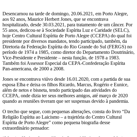
Desencarnou na tarde de domingo, 20.06.2021, em Porto Alegre,
aos 92 anos, Maurice Herbert Jones, que se encontrava
hospitalizado, desde 30.03.2021, para tratamento de um câncer. Por
55 anos, dedicou-se à Sociedade Espírita Luz e Caridade (SELC),
hoje Centro Cultural Espírita de Porto Alegre (CCEPA) do qual foi
presidente por diversos mandatos, tendo participado, também, da
Diretoria da Federação Espírita do Rio Grande do Sul (FERGS) no
período de 1974 a 1985, como diretor do Departamento Doutrinário,
Vice-Presidente e Presidente – nesta função, de 1978 a 1983.
Também foi Assessor Especial da CEPA-Confederação Espírita
Pan-americana, de 2000 a 2008.
Jones se encontrava viúvo desde 16.01.2020, com a partida de sua
esposa Elba e deixa os filhos Ricardo, Marcus, Rogério e Eunice,
além de netos e bisneta, tendo participado das atividades do
CCEPA, onde dizia ter seus melhores amigos, até março de 2020
quando as reuniões tiveram que ser suspensas devido à pandemia.
O trecho que segue, com pequenas alterações, consta do livro “Da
Religião Espírita ao Laicismo – a trajetória do Centro Cultural
Espírita de Porto Alegre” como pequena biografia desse
extraordinário pensador: