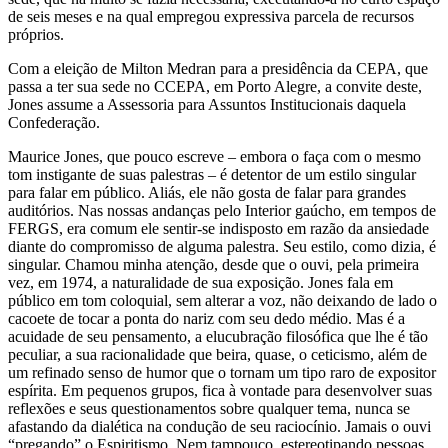
de seis meses e na qual empregou expressiva parcela de recursos
próprios.
Com a eleição de Milton Medran para a presidência da CEPA, que
passa a ter sua sede no CCEPA, em Porto Alegre, a convite deste,
Jones assume a Assessoria para Assuntos Institucionais daquela
Confederação.
Maurice Jones, que pouco escreve – embora o faça com o mesmo
tom instigante de suas palestras – é detentor de um estilo singular
para falar em público. Aliás, ele não gosta de falar para grandes
auditórios. Nas nossas andanças pelo Interior gaúcho, em tempos de
FERGS, era comum ele sentir-se indisposto em razão da ansiedade
diante do compromisso de alguma palestra. Seu estilo, como dizia, é
singular. Chamou minha atenção, desde que o ouvi, pela primeira
vez, em 1974, a naturalidade de sua exposição. Jones fala em
público em tom coloquial, sem alterar a voz, não deixando de lado o
cacoete de tocar a ponta do nariz com seu dedo médio. Mas é a
acuidade de seu pensamento, a elucubração filosófica que lhe é tão
peculiar, a sua racionalidade que beira, quase, o ceticismo, além de
um refinado senso de humor que o tornam um tipo raro de expositor
espírita. Em pequenos grupos, fica à vontade para desenvolver suas
reflexões e seus questionamentos sobre qualquer tema, nunca se
afastando da dialética na condução de seu raciocínio. Jamais o ouvi
“pregando” o Espiritismo. Nem tampouco, estereotipando pessoas,