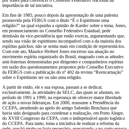
por Jones para convencer o Conselho Federativo Nacional da
importância de tal iniciativa.
Em fins de 1985, pouco depois da apresentação de uma palestra
promovida pela FERGS com o título “É o Espiritismo uma
religião?” na qual expunha a opinião de Kardec sobre o tema, Jones,
em pronunciamento no Conselho Federativo Estadual, pede
demissão da vice-presidência que então exercia, argumentando que,
sendo sua visão de espiritismo incompatível com a da maioria dos
espíritas gaúchos, não se sentia mais em condição de representá-los.
Com este ato, Maurice Herbert Jones encerrou sua atuação no
movimento espírita organizado do Brasil, magoado com as atitudes
anti-fraternas demonstradas por dirigentes e companheiros espíritas
em razão dos questionamentos propostos pelo Conselho Executivo
da FERGS com a publicação do nº 402 da revista “Reencarnação”
sobre o Espiritismo ser ou não uma religião.
A partir de então, ele e sua esposa, passam a se dedicar,
exclusivamente, às atividades da SELC, das quais se afastam, no
período de 1991 a 1999, na esperança de oferecer maior liberdade
de ação a novas lideranças. Em 2000, reassume a Presidência do
CCEPA, atendendo ao apelo do amigo Salomão Benchaya que
havia sido designado para coordenar a realização, em Porto Alegre,
do XVIII Congresso da CEPA, com o indispensável apoio logístico
do CCEPA. Para tanto, toma a iniciativa de realizar a reforma da
sede, que há muito se fazia necessária, executando-a no curto espaço