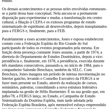
estudo.
Os demais acontecimentos e as pessoas neles envolvidas estruturam-
se a partir dessa base conceptual. Nela ancora-se a permanente
disposição para experimentar e mudar, a transformação em centro
cultural, a filiação à CEPA e os exitosos programas de estudo
sistematizado de espiritismo ali desenvolvidos, depois transplantados
para a FERGS e, finalmente, para a FEB.
Paralelamente a esses acontecimentos, Jones e esposa estabelecem
contato com a Federação Espírita do Rio Grande do Sul
participando de todos os eventos programados pela mesma. Em
função desta presença constante Jones assume, a partir de 1974, a
diretoria do Departamento de Estudos Doutrinários, depois a vice-
presidência e, finalmente, em 1978, a presidência, exercida durante
três mandatos consecutivos, passando-a, no início de 1984, para o
companheiro Salomão Benchaya, também da SELC. Com
Benchaya, Jones inaugura um período de intensa movimentação no
Interior gaúcho, levando o Conselho Executivo da FERGS a se
fazer mais presente no Estado, através da realização de cursos,
seminários, palestras, consolidando a nova estrutura federativa
implantada na gestão de Hélio Burmeister. É na sua gestão que, em
julho/78, a FERGS lança, no Estado, a Campanha de Estudo
Sistematizado da Doutrina Espírita, mais tarde adotada pela
Federação Espírita Brasileira, após memorável esforço empreendido