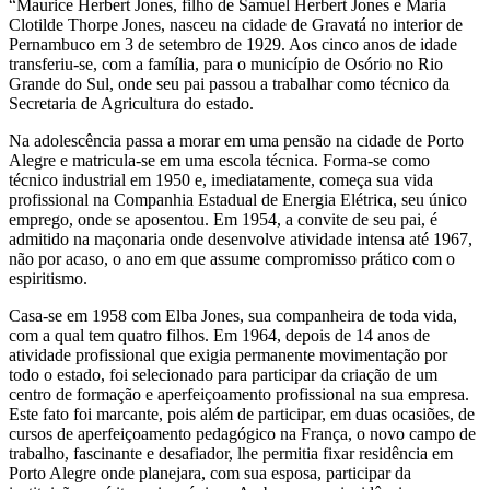
“Maurice Herbert Jones, filho de Samuel Herbert Jones e Maria
Clotilde Thorpe Jones, nasceu na cidade de Gravatá no interior de
Pernambuco em 3 de setembro de 1929. Aos cinco anos de idade
transferiu-se, com a família, para o município de Osório no Rio
Grande do Sul, onde seu pai passou a trabalhar como técnico da
Secretaria de Agricultura do estado.
Na adolescência passa a morar em uma pensão na cidade de Porto
Alegre e matricula-se em uma escola técnica. Forma-se como
técnico industrial em 1950 e, imediatamente, começa sua vida
profissional na Companhia Estadual de Energia Elétrica, seu único
emprego, onde se aposentou. Em 1954, a convite de seu pai, é
admitido na maçonaria onde desenvolve atividade intensa até 1967,
não por acaso, o ano em que assume compromisso prático com o
espiritismo.
Casa-se em 1958 com Elba Jones, sua companheira de toda vida,
com a qual tem quatro filhos. Em 1964, depois de 14 anos de
atividade profissional que exigia permanente movimentação por
todo o estado, foi selecionado para participar da criação de um
centro de formação e aperfeiçoamento profissional na sua empresa.
Este fato foi marcante, pois além de participar, em duas ocasiões, de
cursos de aperfeiçoamento pedagógico na França, o novo campo de
trabalho, fascinante e desafiador, lhe permitia fixar residência em
Porto Alegre onde planejara, com sua esposa, participar da