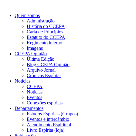
Quem somos
Administração
História do CCEPA
Carta de Princípios
Estatuto do CCEPA
Regimento interno
Imagens
CCEPA Opinião
Última Edição
Blog CCEPA Opinião
Arquivo Jornal
Crônicas Espíritas
Notícias
CCEPA
Notícias
Eventos
Conexões espíritas
Departamentos
Estudos Espíritas (Grupos)
Eventos e intercâmbio
Atendimento Espiritual
Livro Espírita (loja)
Publicações