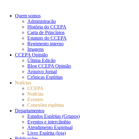
Quem somos
Administração
História do CCEPA
Carta de Princípios
Estatuto do CCEPA
Regimento interno
Imagens
CCEPA Opinião
Última Edição
Blog CCEPA Opinião
Arquivo Jornal
Crônicas Espíritas
Notícias
CCEPA
Notícias
Eventos
Conexões espíritas
Departamentos
Estudos Espíritas (Grupos)
Eventos e intercâmbio
Atendimento Espiritual
Livro Espírita (loja)
Publicações