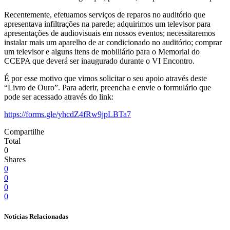
Recentemente, efetuamos serviços de reparos no auditório que
apresentava infiltrações na parede; adquirimos um televisor para
apresentações de audiovisuais em nossos eventos; necessitaremos
instalar mais um aparelho de ar condicionado no auditório; comprar
um televisor e alguns itens de mobiliário para o Memorial do
CCEPA que deverá ser inaugurado durante o VI Encontro.
É por esse motivo que vimos solicitar o seu apoio através deste
“Livro de Ouro”. Para aderir, preencha e envie o formulário que
pode ser acessado através do link:
https://forms.gle/yhcdZ4fRw9jpLBTa7
Compartilhe
Total
0
Shares
0
0
0
0
Notícias Relacionadas