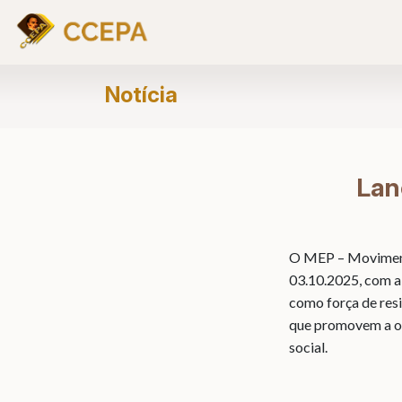
Notícia
Lan
O MEP – Movimento 
03.10.2025, com a
como força de resi
que promovem a op
social.