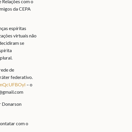
e Relações com o
 Amigos da CEPA
ças espíritas
zações virtuais não
decidiram se
pírita
plural.
rede de
áter federativo.
nPnQcUFBOyI
– o
et@gmail.com
r Donarson
contatar com o