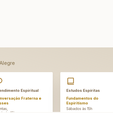
 Alegre
endimento Espiritual
Estudos Espíritas
nversação Fraterna e
Fundamentos do
sses
Espiritismo
ntas,
Sábados às 15h
de às 15h