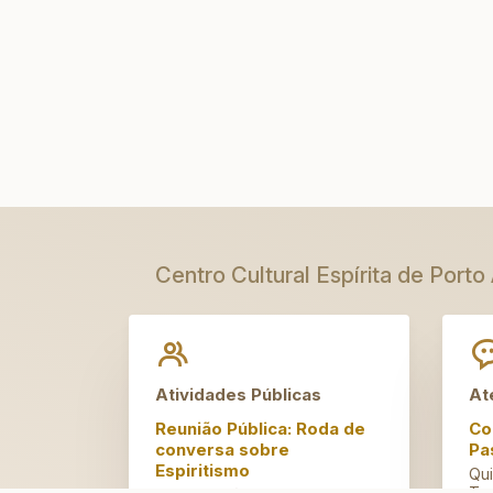
Centro Cultural Espírita de Porto
Atividades Públicas
At
Reunião Pública: Roda de
Co
conversa sobre
Pa
Espiritismo
Qui
Tar