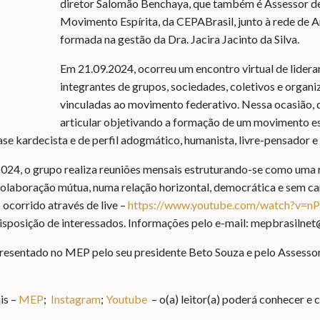
diretor Salomão Benchaya, que também é Assessor d
Movimento Espírita, da CEPABrasil, junto à rede de
formada na gestão da Dra. Jacira Jacinto da Silva.
Em 21.09.2024, ocorreu um encontro virtual de lideran
integrantes de grupos, sociedades, coletivos e organi
vinculadas ao movimento federativo. Nessa ocasião, 
articular objetivando a formação de um movimento es
ase kardecista e de perfil adogmático, humanista, livre-pensador e 
2024, o grupo realiza reuniões mensais estruturando-se como uma 
olaboração mútua, numa relação horizontal, democrática e sem car
ocorrido através de live –
https://www.youtube.com/watch?v=
isposição de interessados. Informações pelo e-mail: mepbrasiln
esentado no MEP pelo seu presidente Beto Souza e pelo Assesso
is –
MEP
;
Instagram
;
Youtube
– o(a) leitor(a) poderá conhecer e 