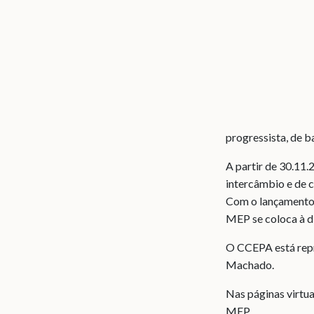
progressista, de b
A partir de 30.11.
intercâmbio e de c
Com o lançamento 
MEP se coloca à d
O CCEPA está repr
Machado.
Nas páginas virtua
MEP.