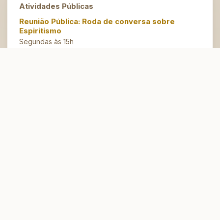
Atividades Públicas
Reunião Pública: Roda de conversa sobre
Espiritismo
Segundas às 15h
Artesanato do Bem
Terças às 14h30
Espaço Jovem
Domingos às 10h
Atendimento Espiritual
Conversação Fraterna e Passes
Quintas,
Tarde às 15h