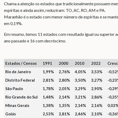
Chama a atenção os estados que tradicionalmente possuem me
espíritas e ainda assim, reduziram: TO, AC, RO, AM e PA.
Maranhão é o estado com menor número de espíritas e se man
em 0,19%.
Em resumo, temos 11 estados com resultado igual ou superior a
ano passado e 16 com decréscimo.
Estados / Censos
1991
2000
2010
2022
Cresc
Rio de Janeiro
1,99%
2,76%
4,05%
3,53%
-0,5
Distrito Federal
2,81%
2,80%
3,50%
3,27%
-0,2
São Paulo
1,78%
2,05%
3,29%
2,90%
-0,3
Rio Grande do Sul
1,48%
2,14%
3,21%
2,86%
-0,3
Minas Gerais
1,38%
1,35%
2,14%
2,16%
0,02
Goiás
2,53%
2,81%
2,46%
2,10%
-0,3