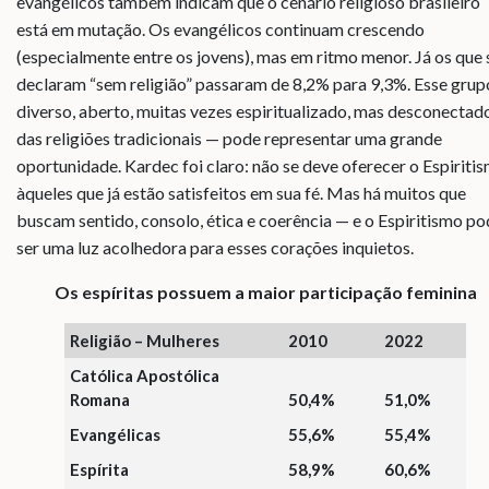
evangélicos também indicam que o cenário religioso brasileiro
está em mutação. Os evangélicos continuam crescendo
(especialmente entre os jovens), mas em ritmo menor. Já os que 
declaram “sem religião” passaram de 8,2% para 9,3%. Esse gru
diverso, aberto, muitas vezes espiritualizado, mas desconectad
das religiões tradicionais — pode representar uma grande
oportunidade. Kardec foi claro: não se deve oferecer o Espiriti
àqueles que já estão satisfeitos em sua fé. Mas há muitos que
buscam sentido, consolo, ética e coerência — e o Espiritismo p
ser uma luz acolhedora para esses corações inquietos.
Os espíritas possuem a maior participação feminina
Religião – Mulheres
2010
2022
Católica Apostólica
Romana
50,4%
51,0%
Evangélicas
55,6%
55,4%
Espírita
58,9%
60,6%