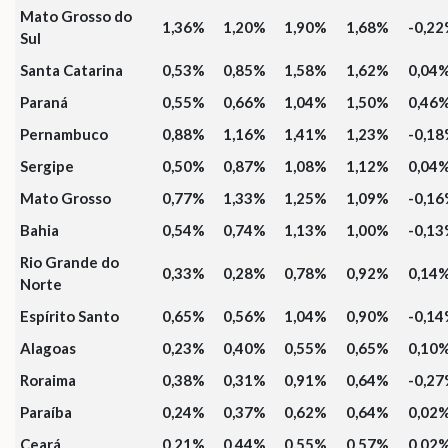
Mato Grosso do
1,36%
1,20%
1,90%
1,68%
-0,2
Sul
Santa Catarina
0,53%
0,85%
1,58%
1,62%
0,04
Paraná
0,55%
0,66%
1,04%
1,50%
0,46
Pernambuco
0,88%
1,16%
1,41%
1,23%
-0,1
Sergipe
0,50%
0,87%
1,08%
1,12%
0,04
Mato Grosso
0,77%
1,33%
1,25%
1,09%
-0,1
Bahia
0,54%
0,74%
1,13%
1,00%
-0,1
Rio Grande do
0,33%
0,28%
0,78%
0,92%
0,14
Norte
Espírito Santo
0,65%
0,56%
1,04%
0,90%
-0,1
Alagoas
0,23%
0,40%
0,55%
0,65%
0,10
Roraima
0,38%
0,31%
0,91%
0,64%
-0,2
Paraíba
0,24%
0,37%
0,62%
0,64%
0,02
Ceará
0,21%
0,44%
0,55%
0,57%
0,02