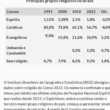
Principais grupos religiosos no Brasil
Censos
1991
2000
2010
2022
Dif..
Espírita
1,12%
1,38%
2,1%
1,8%
-0,3
Católicos
83,0%
73,8%
65,1%
56,7%
-8,4
9,0%
Evangélicos
15,4%
21,6%
26,9%
5,2%
Umbanda e
0,3%
1,0%
0,7%
Candomblé
Sem religião
4,7%
7,9%
8,2%
9,3%
1,4%
O Instituto Brasileiro de Geografia e Estatística (IBGE) divulgou 
dados sobre religião do Censo 2022. Os números confirmam o qu
temos percebido nas últimas edições da Pesquisa Nacional Espírit
que realizo desde 2015: o Espiritismo, embora continue sendo o
terceiro maior grupo religioso do país, começa a apresentar sinai
preocupantes de retração. A queda de 0,3 ponto percentual em