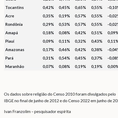
Tocantins
0,42%
0,45%
0,65%
0,55%
-0,1
Acre
0,35%
0,19%
0,57%
0,55%
-0,0
Rondônia
0,29%
0,53%
0,57%
0,55%
-0,0
Amapá
0,18%
0,08%
0,42%
0,51%
0,09
Piauí
0,09%
0,11%
0,32%
0,43%
0,11
Amazonas
0,17%
0,46%
0,42%
0,38%
-0,0
Pará
0,31%
0,54%
0,45%
0,37%
-0,0
Maranhão
0,07%
0,08%
0,19%
0,19%
0,00
Os dados sobre religião do Censo 2010 foram divulgados pelo
IBGE no final de junho de 2012 e do Censo 2022 em junho de 20
Ivan Franzolim – pesquisador espírita