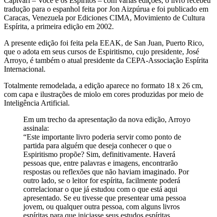
Capivari – Você e os Espíritos – com várias edições, o livro recebeu
tradução para o espanhol feita por Jon Aizpúrua e foi publicado em
Caracas, Venezuela por Ediciones CIMA, Movimiento de Cultura
Espírita, a primeira edição em 2002.
A presente edição foi feita pela EEAK, de San Juan, Puerto Rico,
que o adota em seus cursos de Espiritismo, cujo presidente, José
Arroyo, é também o atual presidente da CEPA-Associação Espírita
Internacional.
Totalmente remodelada, a edição aparece no formato 18 x 26 cm,
com capa e ilustrações de miolo em cores produzidas por meio de
Inteligência Artificial.
Em um trecho da apresentação da nova edição, Arroyo
assinala:
“Este importante livro poderia servir como ponto de
partida para alguém que deseja conhecer o que o
Espiritismo propõe? Sim, definitivamente. Haverá
pessoas que, entre palavras e imagens, encontrarão
respostas ou reflexões que não haviam imaginado. Por
outro lado, se o leitor for espírita, facilmente poderá
correlacionar o que já estudou com o que está aqui
apresentado. Se eu tivesse que presentear uma pessoa
jovem, ou qualquer outra pessoa, com alguns livros
espíritas para que iniciasse seus estudos espíritas