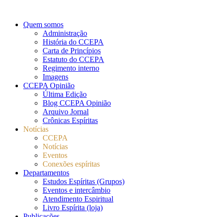
Quem somos
Administração
História do CCEPA
Carta de Princípios
Estatuto do CCEPA
Regimento interno
Imagens
CCEPA Opinião
Última Edição
Blog CCEPA Opinião
Arquivo Jornal
Crônicas Espíritas
Notícias
CCEPA
Notícias
Eventos
Conexões espíritas
Departamentos
Estudos Espíritas (Grupos)
Eventos e intercâmbio
Atendimento Espiritual
Livro Espírita (loja)
Publicações