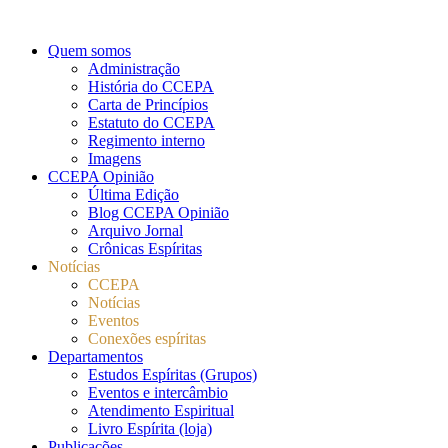
Quem somos
Administração
História do CCEPA
Carta de Princípios
Estatuto do CCEPA
Regimento interno
Imagens
CCEPA Opinião
Última Edição
Blog CCEPA Opinião
Arquivo Jornal
Crônicas Espíritas
Notícias
CCEPA
Notícias
Eventos
Conexões espíritas
Departamentos
Estudos Espíritas (Grupos)
Eventos e intercâmbio
Atendimento Espiritual
Livro Espírita (loja)
Publicações