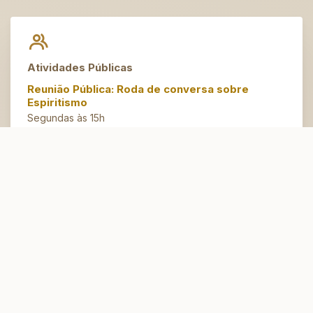
Atividades Públicas
Reunião Pública: Roda de conversa sobre
Espiritismo
Segundas às 15h
Artesanato do Bem
Terças às 14h30
Espaço Jovem
Domingos às 10h
Atendimento Espiritual
Conversação Fraterna e Passes
Quintas,